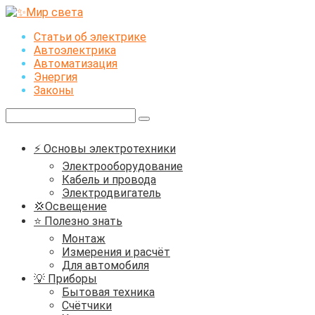
Перейти
к
Статьи об электрике
контенту
Автоэлектрика
Автоматизация
Энергия
Законы
Поиск:
⚡ Основы электротехники
Электрооборудование
Кабель и провода
Электродвигатель
💢Освещение
⭐ Полезно знать
Монтаж
Измерения и расчёт
Для автомобиля
💡 Приборы
Бытовая техника
Счётчики