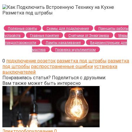
Полезные советы
Схемы для подключения
Принципы работы
устройств
Главные понятия
Счетчики от Энергомера
Меры
предосторожности
Лампы накаливания
Видеоинструкции для
мастера
Проверка мультиметром
0
подключение розеток
разметка под штрабы
разметка
под штробы
распространенные ошибки
установка
выключателей
Понравилась статья? Поделиться с друзьями:
Вам также может быть интересно
Электрооборудование
0