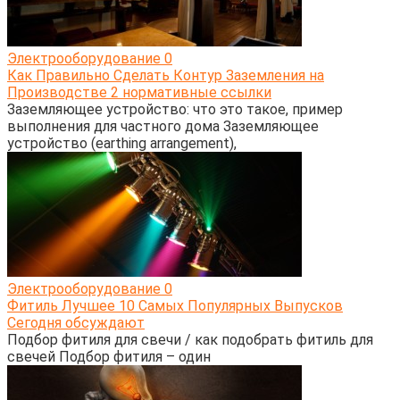
Электрооборудование
0
Как Правильно Сделать Контур Заземления на
Производстве 2 нормативные ссылки
Заземляющее устройство: что это такое, пример
выполнения для частного дома Заземляющее
устройство (earthing arrangement),
Электрооборудование
0
Фитиль Лучшее 10 Самых Популярных Выпусков
Сегодня обсуждают
Подбор фитиля для свечи / как подобрать фитиль для
свечей Подбор фитиля – один