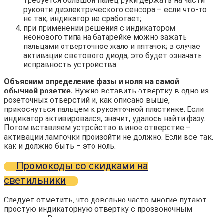
требуется большой палец руки держать на части
рукояти диэлектрического сенсора – если что-то
не так, индикатор не сработает;
при применении решения с индикатором
неонового типа на батарейке можно зажать
пальцами отверточное жало и пятачок; в случае
активации светового диода, это будет означать
исправность устройства.
Объясним определение фазы и ноля на самой
обычной розетке.
Нужно вставить отвертку в одно из
розеточных отверстий и, как описано выше,
прикоснуться пальцем к рукояточной пластинке. Если
индикатор активировался, значит, удалось найти фазу.
Потом вставляем устройство в иное отверстие –
активации лампочки произойти не должно. Если все так,
как и должно быть – это ноль.
Промокоды со скидками на
светильники
Следует отметить, что довольно часто многие путают
простую индикаторную отвертку с прозвоночным