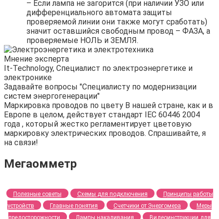
– Если лампа не загорится (при наличии УЗО или
дифференциального автомата защиты
проверяемой линии они также могут сработать)
значит оставшийся свободным провод – ФАЗА, а
проверяемые НОЛЬ и ЗЕМЛЯ.
Мнение эксперта
It-Technology, Cпециалист по электроэнергетике и
электронике
Задавайте вопросы "Специалисту по модернизации
систем энергогенерации"
Маркировка проводов по цвету В нашей стране, как и в
Европе в целом, действует стандарт IEC 60446 2004
года , который жестко регламентирует цветовую
маркировку электрических проводов. Спрашивайте, я
на связи!
Мегаомметр
Полезные советы
Схемы для подключения
Принципы работы
устройств
Главные понятия
Счетчики от Энергомера
Меры
предосторожности
Лампы накаливания
Видеоинструкции для