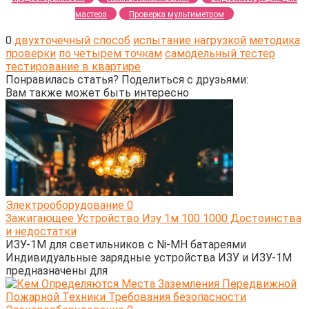
мастера
Проверка мультиметром
0
двухточечный способ
испытание нагрузкой
методика
проверки
по четырем точкам
самодельный тестер
тестирование в квартире
Понравилась статья? Поделиться с друзьями:
Вам также может быть интересно
Электрооборудование
0
Зажигающее Устройство Изу 1м 100 1000 Достоинства
и недостатки
ИЗУ-1М для светильников с Ni-MH батареями
Индивидуальные зарядные устройства ИЗУ и ИЗУ-1М
предназначены для