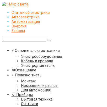
Перейти
к
Статьи об электрике
контенту
Автоэлектрика
Автоматизация
Энергия
Законы
Поиск:
⚡ Основы электротехники
Электрооборудование
Кабель и провода
Электродвигатель
💢Освещение
⭐ Полезно знать
Монтаж
Измерения и расчёт
Для автомобиля
💡 Приборы
Бытовая техника
Счётчики