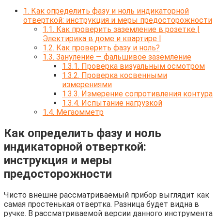
1.
Как определить фазу и ноль индикаторной
отверткой: инструкция и меры предосторожности
1.1.
Как проверить заземление в розетке |
Электирика в доме и квартире |
1.2.
Как проверить фазу и ноль?
1.3.
Зануление — фальшивое заземление
1.3.1.
Проверка визуальным осмотром
1.3.2.
Проверка косвенными
измерениями
1.3.3.
Измерение сопротивления контура
1.3.4.
Испытание нагрузкой
1.4.
Мегаомметр
Как определить фазу и ноль
индикаторной отверткой:
инструкция и меры
предосторожности
Чисто внешне рассматриваемый прибор выглядит как
самая простенькая отвертка. Разница будет видна в
ручке. В рассматриваемой версии данного инструмента