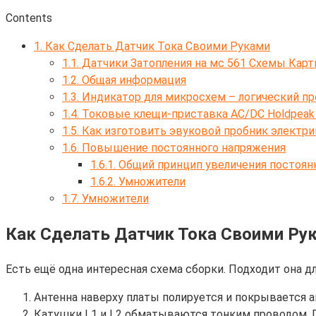
Contents
1.
Как Сделать Датчик Тока Своими Руками
1.1.
Датчики Затопления на мс 561 Схемы Карт
1.2.
Общая информация
1.3.
Индикатор для микросхем – логический пр
1.4.
Токовые клещи-приставка AC/DC Holdpeak 
1.5.
Как изготовить эвуковой пробник электри
1.6.
Повышение постоянного напряжения
1.6.1.
Общий принцип увеличения постоянн
1.6.2.
Умножители
1.7.
Умножители
Как Сделать Датчик Тока Своими Ру
Есть ещё одна интересная схема сборки. Подходит она д
Антенна наверху платы полируется и покрывается 
Катушки L1 и L2 обматываются тонким проводом. П