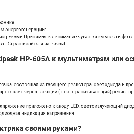
ронике
ем энергогенерации"
оими руками Принимая во внимание чувствительность фото
о. Спрашивайте, я на связи!
dpeak HP-605A к мультиметрам или о
чка, состоящая из гасящего резистора, светодиода и про
протекает через гасящий (токоограничивающий) резистор
 напряжение приложено к аноду LED, светоизлучающий дио
одиодная индикация напряжения.
ектрика своими руками?