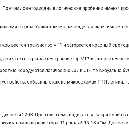
ов. Поэтому светодиодные логические пробники имеют пр
бщим эмиттером. Усилительные каскады должны иметь неп
открывается транзистор VT1 и загорается красный светод
я, при этом открывается транзистор VT2 и загорается зел
остью чередуются логические «0» и «1», то визуально буд
устройств, собранных как на микросхемах ТТЛ логики, т
 для сети 220В. Простая схема индикатора напряжения в 
олучим номинал резистора R1 равный 15-18 кОм. Для сет