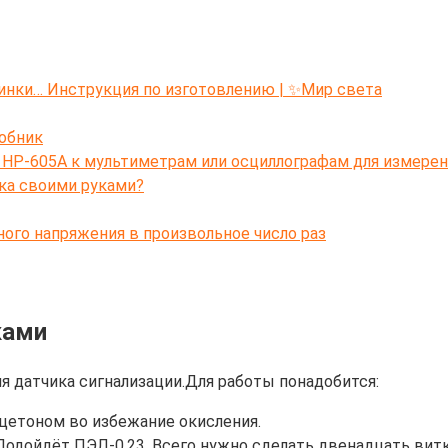
инки… Инструкция по изготовлению | ✨Мир света
обник
HP-605A к мультиметрам или осциллографам для измерен
ка своими руками?
ого напряжения в произвольное число раз
ками
ля датчика сигнализации.Для работы понадобится:
ацетоном во избежание окисления.
одойдёт ПЭЛ-0,23. Всего нужно сделать двенадцать витк