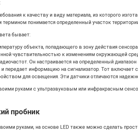
:
бования к качеству и виду материала, из которого изгот
 термином понимается определенный участок территории
вета бывает:
пературу объекта, попадающего в зону действия сенсор
шенной чувствительностью к изменениям окружающей сре
иочастот. Он настраивается на определенный диапазон с
 и передает информацию на сигнализатор. Тот включает с
ойством для освещения. Эти датчики отличаются надежн
воими руками с ультразвуковым или инфракрасным сенсор
ий пробник
воими руками, на основе LED также можно сделать прост