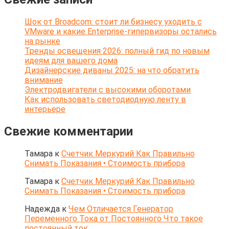
Шок от Broadcom: стоит ли бизнесу уходить с
VMware и какие Enterprise-гипервизоры остались
на рынке
Тренды освещения 2026: полный гид по новым
идеям для вашего дома
Дизайнерские диваны 2025: на что обратить
внимание
Электродвигатели с высокими оборотами
Как использовать светодиодную ленту в
интерьере
Свежие комментарии
Тамара
к
Счетчик Меркурий Как Правильно
Снимать Показания • Стоимость прибора
Тамара
к
Счетчик Меркурий Как Правильно
Снимать Показания • Стоимость прибора
Надежда
к
Чем Отличается Генератор
Переменного Тока от Постоянного Что такое
постоянный ток