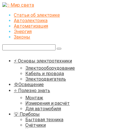
Перейти
к
Статьи об электрике
контенту
Автоэлектрика
Автоматизация
Энергия
Законы
Поиск:
⚡ Основы электротехники
Электрооборудование
Кабель и провода
Электродвигатель
💢Освещение
⭐ Полезно знать
Монтаж
Измерения и расчёт
Для автомобиля
💡 Приборы
Бытовая техника
Счётчики