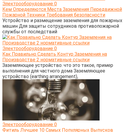
Электрооборудование
0
Кем Определяются Места Заземления Передвижной
Пожарной Техники Требования безопасности
Устройство и размещение заземления для пожарных
машин Для защиты сотрудников противопожарной
службы от последствий
Электрооборудование
0
Как Правильно Сделать Контур Заземления на
Производстве 2 нормативные ссылки
Заземляющее устройство: что это такое, пример
выполнения для частного дома Заземляющее
устройство (earthing arrangement),
Электрооборудование
0
Фитиль Лучшее 10 Самых Популярных Выпусков