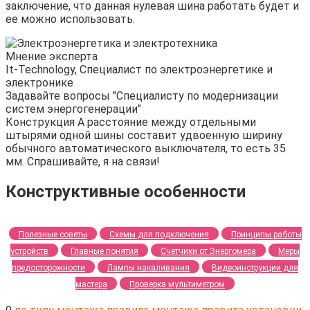
заключение, что данная нулевая шина работать будет и
ее можно использовать.
Мнение эксперта
It-Technology, Cпециалист по электроэнергетике и
электронике
Задавайте вопросы "Специалисту по модернизации
систем энергогенерации"
Конструкция А расстояние между отдельными
штырями одной шины составит удвоенную ширину
обычного автоматического выключателя, то есть 35
мм. Спрашивайте, я на связи!
Конструктивные особенности
Полезные советы
Схемы для подключения
Принципы работы
устройств
Главные понятия
Счетчики от Энергомера
Меры
предосторожности
Лампы накаливания
Видеоинструкции для
мастера
Проверка мультиметром