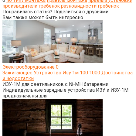
0
по типу монтажа
правила монтажа
правила установки
производители гребенок
разновидности гребенок
Понравилась статья? Поделиться с друзьями:
Вам также может быть интересно
Электрооборудование
0
Зажигающее Устройство Изу 1м 100 1000 Достоинства
и недостатки
ИЗУ-1М для светильников с Ni-MH батареями
Индивидуальные зарядные устройства ИЗУ и ИЗУ-1М
предназначены для