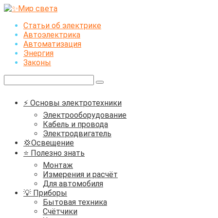
Перейти
к
Статьи об электрике
контенту
Автоэлектрика
Автоматизация
Энергия
Законы
Поиск:
⚡ Основы электротехники
Электрооборудование
Кабель и провода
Электродвигатель
💢Освещение
⭐ Полезно знать
Монтаж
Измерения и расчёт
Для автомобиля
💡 Приборы
Бытовая техника
Счётчики