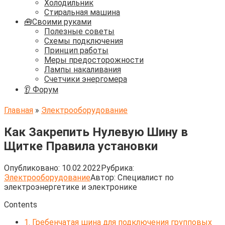
Холодильник
Стиральная машина
🧰Своими руками
Полезные советы
Схемы подключения
Принцип работы
Меры предосторожности
Лампы накаливания
Счетчики энергомера
👂 Форум
Главная
»
Электрооборудование
Как Закрепить Нулевую Шину в
Щитке Правила установки
Опубликовано:
10.02.2022
Рубрика:
Электрооборудование
Автор:
Cпециалист по
электроэнергетике и электронике
Contents
1.
Гребенчатая шина для подключения групповых