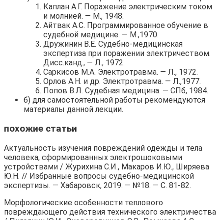
Каплан А.Г. Поражение электрическим током
и молнией. — М., 1948.
Айтвак А.С. Программированное обучение в
судебной медицине. — М.,1970.
Дружинин В.Е. Судебно-медицинская
экспертиза при поражении электричеством.
Дисс.канд., — Л., 1972.
Саркисов М.А. Электротравма. — Л., 1972.
Орлов А.Н. и др. Электротравма. — Л.,1977.
Попов В.Л. Судебная медицина. — СПб, 1984.
б) для самостоятельной работы рекомендуются
материалы данной лекции.
похожие статьи
Актуальность изучения повреждений одежды и тела
человека, сформированных электрошоковыми
устройствами / Журихина С.И., Макаров И.Ю., Ширяева
Ю.Н. // Избранные вопросы судебно-медицинской
экспертизы. — Хабаровск, 2019. — №18. — С. 81-82.
Морфологические особенности теплового
повреждающего действия технического электричества