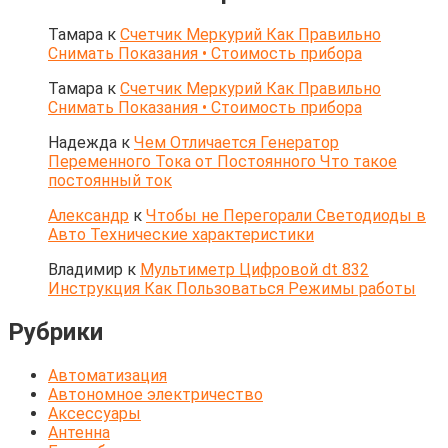
Тамара
к
Счетчик Меркурий Как Правильно
Снимать Показания • Стоимость прибора
Тамара
к
Счетчик Меркурий Как Правильно
Снимать Показания • Стоимость прибора
Надежда
к
Чем Отличается Генератор
Переменного Тока от Постоянного Что такое
постоянный ток
Александр
к
Чтобы не Перегорали Светодиоды в
Авто Технические характеристики
Владимир
к
Мультиметр Цифровой dt 832
Инструкция Как Пользоваться Режимы работы
Рубрики
Автоматизация
Автономное электричество
Аксессуары
Антенна