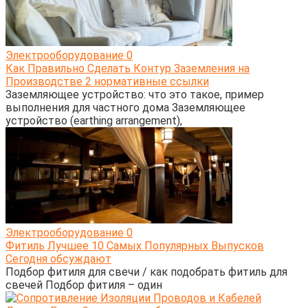
Электрооборудование
0
Как Правильно Сделать Контур Заземления на
Производстве 2 нормативные ссылки
Заземляющее устройство: что это такое, пример
выполнения для частного дома Заземляющее
устройство (earthing arrangement),
Электрооборудование
0
Фитиль Лучшее 10 Самых Популярных Выпусков
Сегодня обсуждают
Подбор фитиля для свечи / как подобрать фитиль для
свечей Подбор фитиля – один