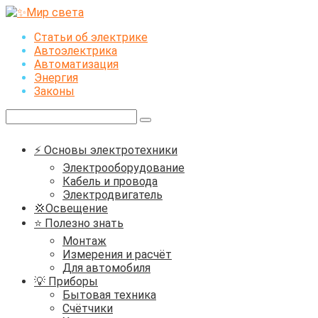
Перейти
к
Статьи об электрике
контенту
Автоэлектрика
Автоматизация
Энергия
Законы
Поиск:
⚡ Основы электротехники
Электрооборудование
Кабель и провода
Электродвигатель
💢Освещение
⭐ Полезно знать
Монтаж
Измерения и расчёт
Для автомобиля
💡 Приборы
Бытовая техника
Счётчики