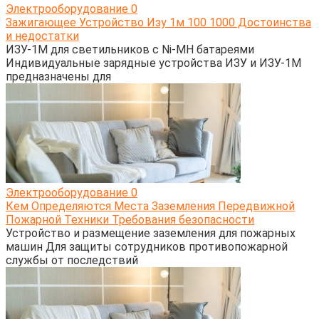
Электрооборудование
0
Зажигающее Устройство Изу 1м 100 1000 Достоинства
и недостатки
ИЗУ-1М для светильников с Ni-MH батареями
Индивидуальные зарядные устройства ИЗУ и ИЗУ-1М
предназначены для
Электрооборудование
0
Кем Определяются Места Заземления Передвижной
Пожарной Техники Требования безопасности
Устройство и размещение заземления для пожарных
машин Для защиты сотрудников противопожарной
службы от последствий