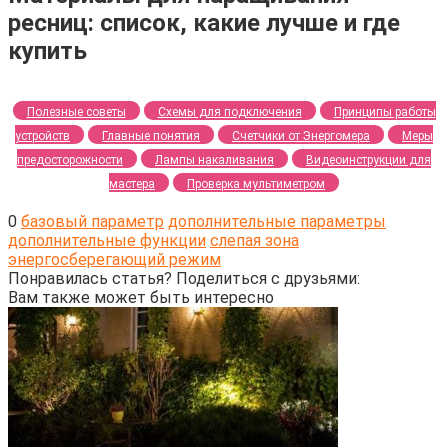
ресниц: список, какие лучше и где
купить
Полезные советы
Схемы для подключения
Принципы работы
устройств
Главные понятия
Счетчики от Энергомера
Меры
предосторожности
Лампы накаливания
Видеоинструкции для
мастера
Проверка мультиметром
0
базовый параметр
дополнительные параметры
дополнительные функции
слепая зона
энергосберегающий режим
Понравилась статья? Поделиться с друзьями:
Вам также может быть интересно