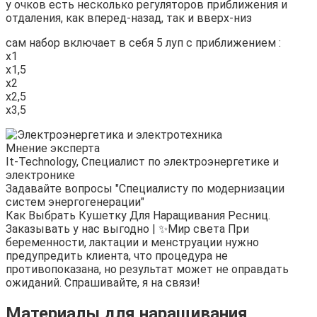
у очков есть несколько регуляторов приближения и
отдаления, как вперед-назад, так и вверх-низ
сам набор включает в себя 5 луп с приближением :
х1
х1,5
х2
х2,5
х3,5
Мнение эксперта
It-Technology, Cпециалист по электроэнергетике и
электронике
Задавайте вопросы "Специалисту по модернизации
систем энергогенерации"
Как Выбрать Кушетку Для Наращивания Ресниц.
Заказывать у нас выгодно | ✨Мир света При
беременности, лактации и менструации нужно
предупредить клиента, что процедура не
противопоказана, но результат может не оправдать
ожиданий. Спрашивайте, я на связи!
Материалы для наращивания