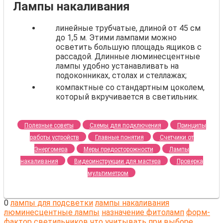
Лампы накаливания
линейные трубчатые, длиной от 45 см
до 1,5 м. Этими лампами можно
осветить большую площадь ящиков с
рассадой. Длинные люминесцентные
лампы удобно устанавливать на
подоконниках, столах и стеллажах;
компактные со стандартным цоколем,
который вкручивается в светильник.
Полезные советы
Схемы для подключения
Принципы
работы устройств
Главные понятия
Счетчики от
Энергомера
Меры предосторожности
Лампы
накаливания
Видеоинструкции для мастера
Проверка
мультиметром
0
лампы для подсветки
лампы накаливания
люминесцентные лампы
назначение фитоламп
форм-
фактор светильников
что учитывать при выборе