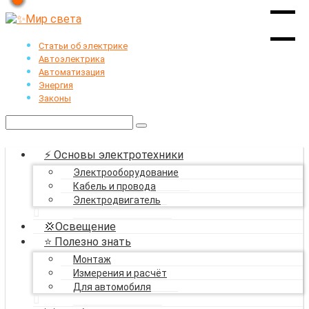
Перейти
к
контенту
Статьи об электрике
Автоэлектрика
Автоматизация
Энергия
Законы
Поиск:
⚡ Основы электротехники
Электрооборудование
Кабель и провода
Электродвигатель
💢Освещение
⭐ Полезно знать
Монтаж
Измерения и расчёт
Для автомобиля