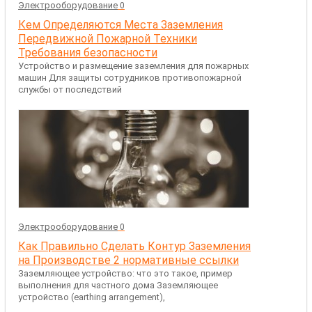
Электрооборудование
0
Кем Определяются Места Заземления
Передвижной Пожарной Техники
Требования безопасности
Устройство и размещение заземления для пожарных
машин Для защиты сотрудников противопожарной
службы от последствий
Электрооборудование
0
Как Правильно Сделать Контур Заземления
на Производстве 2 нормативные ссылки
Заземляющее устройство: что это такое, пример
выполнения для частного дома Заземляющее
устройство (earthing arrangement),