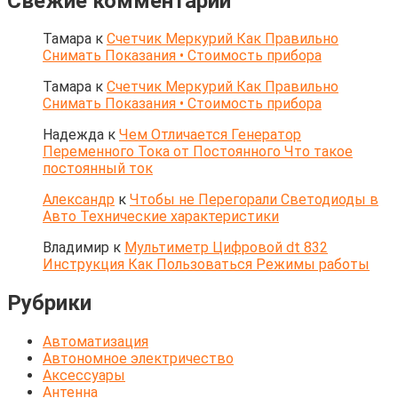
Свежие комментарии
Тамара
к
Счетчик Меркурий Как Правильно
Снимать Показания • Стоимость прибора
Тамара
к
Счетчик Меркурий Как Правильно
Снимать Показания • Стоимость прибора
Надежда
к
Чем Отличается Генератор
Переменного Тока от Постоянного Что такое
постоянный ток
Александр
к
Чтобы не Перегорали Светодиоды в
Авто Технические характеристики
Владимир
к
Мультиметр Цифровой dt 832
Инструкция Как Пользоваться Режимы работы
Рубрики
Автоматизация
Автономное электричество
Аксессуары
Антенна