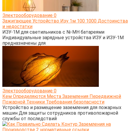
Электрооборудование
0
Зажигающее Устройство Изу 1м 100 1000 Достоинства
и недостатки
ИЗУ-1М для светильников с Ni-MH батареями
Индивидуальные зарядные устройства ИЗУ и ИЗУ-1М
предназначены для
Электрооборудование
0
Кем Определяются Места Заземления Передвижной
Пожарной Техники Требования безопасности
Устройство и размещение заземления для пожарных
машин Для защиты сотрудников противопожарной
службы от последствий