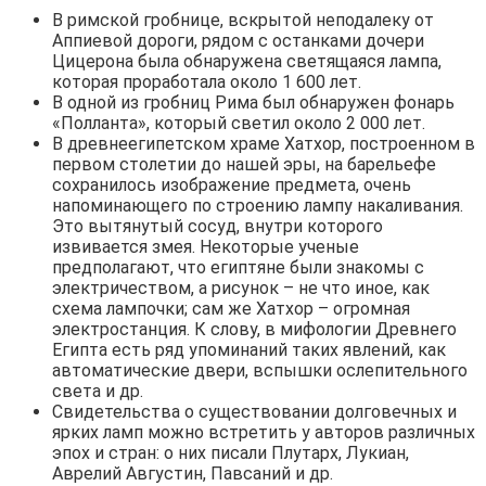
В римской гробнице, вскрытой неподалеку от
Аппиевой дороги, рядом с останками дочери
Цицерона была обнаружена светящаяся лампа,
которая проработала около 1 600 лет.
В одной из гробниц Рима был обнаружен фонарь
«Полланта», который светил около 2 000 лет.
В древнеегипетском храме Хатхор, построенном в
первом столетии до нашей эры, на барельефе
сохранилось изображение предмета, очень
напоминающего по строению лампу накаливания.
Это вытянутый сосуд, внутри которого
извивается змея. Некоторые ученые
предполагают, что египтяне были знакомы с
электричеством, а рисунок – не что иное, как
схема лампочки; сам же Хатхор – огромная
электростанция. К слову, в мифологии Древнего
Египта есть ряд упоминаний таких явлений, как
автоматические двери, вспышки ослепительного
света и др.
Свидетельства о существовании долговечных и
ярких ламп можно встретить у авторов различных
эпох и стран: о них писали Плутарх, Лукиан,
Аврелий Августин, Павсаний и др.