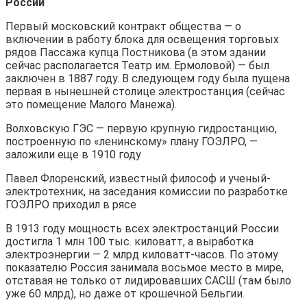
России
Первый московский контракт общества — о
включении в работу блока для освещения торговых
рядов Пассажа купца Постникова (в этом здании
сейчас располагается Театр им. Ермоловой) — был
заключен в 1887 году. В следующем году была пущена
первая в нынешней столице электростанция (сейчас
это помещение Малого Манежа).
Волховскую ГЭС — первую крупную гидростанцию,
построенную по «ленинскому» плану ГОЭЛРО, —
заложили еще в 1910 году
Павел Флоренский, известный философ и ученый-
электротехник, на заседания комиссии по разработке
ГОЭЛРО приходил в рясе
В 1913 году мощность всех электростанций России
достигла 1 млн 100 тыс. киловатт, а выработка
электроэнергии — 2 млрд киловатт-часов. По этому
показателю Россия занимала восьмое место в мире,
отставая не только от лидировавших САСШ (там было
уже 60 млрд), но даже от крошечной Бельгии.