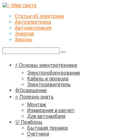
Перейти
к
Статьи об электрике
контенту
Автоэлектрика
Автоматизация
Энергия
Законы
Поиск:
⚡ Основы электротехники
Электрооборудование
Кабель и провода
Электродвигатель
💢Освещение
⭐ Полезно знать
Монтаж
Измерения и расчёт
Для автомобиля
💡 Приборы
Бытовая техника
Счётчики