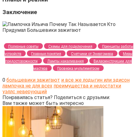
Заключение
Полезные советы
Схемы для подключения
Принципы работы
устройств
Главные понятия
Счетчики от Энергомера
Меры
предосторожности
Лампы накаливания
Видеоинструкции для
мастера
Проверка мультиметром
0
большевики зажигают
и все же лодыгин или эдисон
лампочка не для всех
преимущества и недостатки
уэллс неверующий
Понравилась статья? Поделиться с друзьями:
Вам также может быть интересно