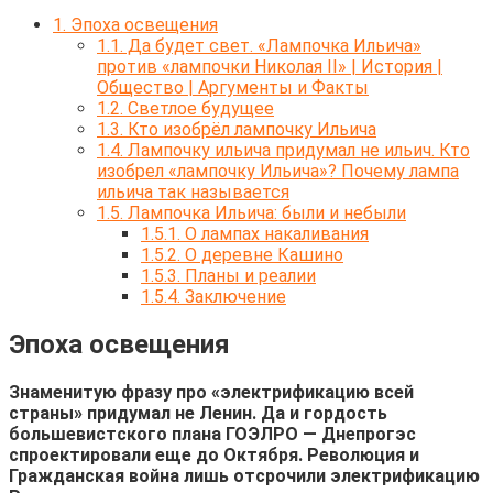
1.
Эпоха освещения
1.1.
Да будет свет. «Лампочка Ильича»
против «лампочки Николая II» | История |
Общество | Аргументы и Факты
1.2.
Светлое будущее
1.3.
Кто изобрёл лампочку Ильича
1.4.
Лампочку ильича придумал не ильич. Кто
изобрел «лампочку Ильича»? Почему лампа
ильича так называется
1.5.
Лампочка Ильича: были и небыли
1.5.1.
О лампах накаливания
1.5.2.
О деревне Кашино
1.5.3.
Планы и реалии
1.5.4.
Заключение
Эпоха освещения
Знаменитую фразу про «электрификацию всей
страны» придумал не Ленин. Да и гордость
большевистского плана ГОЭЛРО — Днепрогэс
спроектировали еще до Октября. Революция и
Гражданская война лишь отсрочили электрификацию