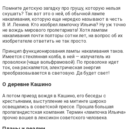
Помните детскую загадку про грушу, которую нельзя
скушать? Так вот это о ней, об обычной лампе
накаливания, которую еще нередко называют в честь
В. И. Ленина. Кто изобрел лампочку Ильича? Ну уж точно
не вождь мирового пролетариата! Хотя лампам
накаливания почти полторы сотни лет, на вопрос об их
изобретателе ответить не так просто.
Принцип функционирования лампы накаливания таков.
Имеется стеклянная колба, в ней — излучатель из
проволоки (чаще вольфрамовой). По проволоке идет
ток, она раскаляется, электрическая энергия
преобразовывается в световую. Да будет свет!
О деревне Кашино
А потом приезд вождя в Кашино, его беседы с
крестьянами, выступление на митинге широко
освещались в советской прессе. Прошла большая
пропагандистская компания. Термин «лампочка Ильича»
прочно вошел в лексикон советского человека.
Планы и реалии