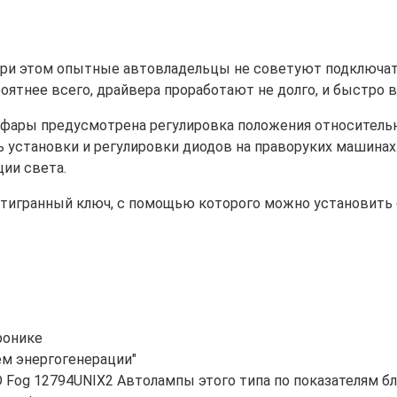
Но при этом опытные автовладельцы не советуют подключ
оятнее всего, драйвера проработают не долго, и быстро в
ары предусмотрена регулировка положения относительно
ь установки и регулировки диодов на праворуких машинах
ии света.
стигранный ключ, с помощью которого можно установить
ронике
ем энергогенерации"
ED Fog 12794UNIX2 Автолампы этого типа по показателям б