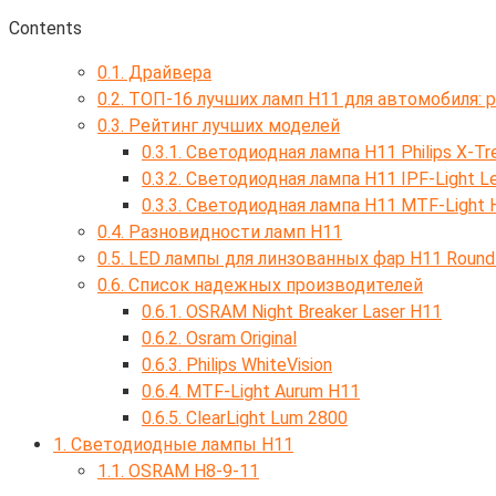
Contents
0.1.
Драйвера
0.2.
ТОП-16 лучших ламп H11 для автомобиля: р
0.3.
Рейтинг лучших моделей
0.3.1.
Светодиодная лампа H11 Philips X-Tr
0.3.2.
Светодиодная лампа H11 IPF-Light L
0.3.3.
Светодиодная лампа H11 MTF-Light 
0.4.
Разновидности ламп H11
0.5.
LED лампы для линзованных фар H11 Round 
0.6.
Список надежных производителей
0.6.1.
OSRAM Night Breaker Laser H11
0.6.2.
Osram Original
0.6.3.
Philips WhiteVision
0.6.4.
MTF-Light Aurum H11
0.6.5.
ClearLight Lum 2800
1.
Светодиодные лампы H11
1.1.
OSRAM H8-9-11