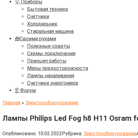
💡 Приборы
Бытовая техника
Счётчики
Холодильник
Стиральная машина
🧰Своими руками
Полезные советы
Схемы подключения
Принцип работы
Меры предосторожности
Лампы накаливания
Счетчики энергомера
👂 Форум
Главная
»
Электрооборудование
Лампы Philips Led Fog h8 H11 Osram f
Опубликовано:
10.02.2022
Рубрика:
Электрооборудование