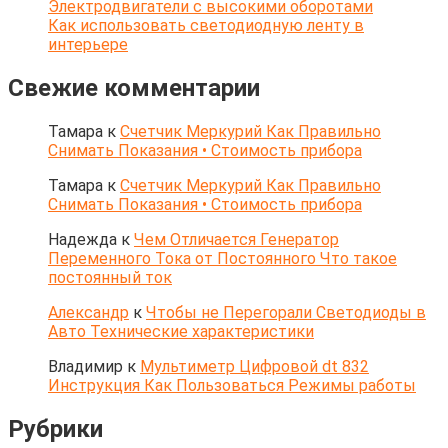
Электродвигатели с высокими оборотами
Как использовать светодиодную ленту в
интерьере
Свежие комментарии
Тамара
к
Счетчик Меркурий Как Правильно
Снимать Показания • Стоимость прибора
Тамара
к
Счетчик Меркурий Как Правильно
Снимать Показания • Стоимость прибора
Надежда
к
Чем Отличается Генератор
Переменного Тока от Постоянного Что такое
постоянный ток
Александр
к
Чтобы не Перегорали Светодиоды в
Авто Технические характеристики
Владимир
к
Мультиметр Цифровой dt 832
Инструкция Как Пользоваться Режимы работы
Рубрики