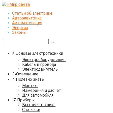
Перейти
к
Статьи об электрике
контенту
Автоэлектрика
Автоматизация
Энергия
Законы
Поиск:
⚡ Основы электротехники
Электрооборудование
Кабель и провода
Электродвигатель
💢Освещение
⭐ Полезно знать
Монтаж
Измерения и расчёт
Для автомобиля
💡 Приборы
Бытовая техника
Счётчики