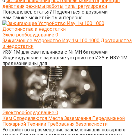
0
история появления
постоянная момента
принцип
действия
режимы работы
типы регулировки
Понравилась статья? Поделиться с друзьями:
Вам также может быть интересно
Электрооборудование
0
Зажигающее Устройство Изу 1м 100 1000 Достоинства
и недостатки
ИЗУ-1М для светильников с Ni-MH батареями
Индивидуальные зарядные устройства ИЗУ и ИЗУ-1М
предназначены для
Электрооборудование
0
Кем Определяются Места Заземления Передвижной
Пожарной Техники Требования безопасности
Устройство и размещение заземления для пожарных