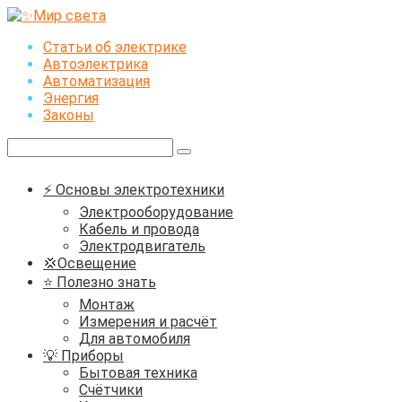
Перейти
к
Статьи об электрике
контенту
Автоэлектрика
Автоматизация
Энергия
Законы
Поиск:
⚡ Основы электротехники
Электрооборудование
Кабель и провода
Электродвигатель
💢Освещение
⭐ Полезно знать
Монтаж
Измерения и расчёт
Для автомобиля
💡 Приборы
Бытовая техника
Счётчики