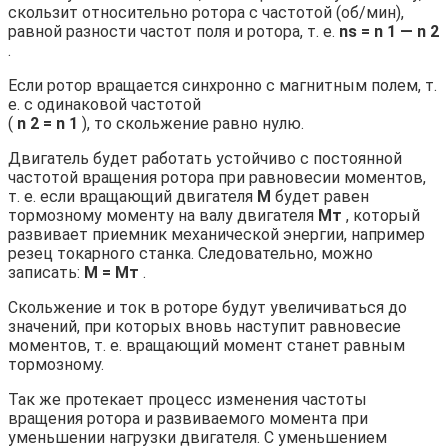
скользит относительно ротора с частотой (об/мин),
равной разности частот поля и ротора, т. е.
ns = n 1 — n 2
.
Если ротор вращается синхронно с магнитным полем, т.
е. с одинаковой частотой
(
n 2 = n 1
), то скольжение равно нулю.
Двигатель будет работать устойчиво с постоянной
частотой вращения ротора при равновесии моментов,
т. е. если вращающий двигателя
М
будет равен
тормозному моменту на валу двигателя
Мт
, который
развивает приемник механической энергии, например
резец токарного станка. Следовательно, можно
записать:
М = Мт
.
Скольжение и ток в роторе будут увеличиваться до
значений, при которых вновь наступит равновесие
моментов, т. е. вращающий момент станет равным
тормозному.
Так же протекает процесс изменения частоты
вращения ротора и развиваемого момента при
уменьшении нагрузки двигателя. С уменьшением