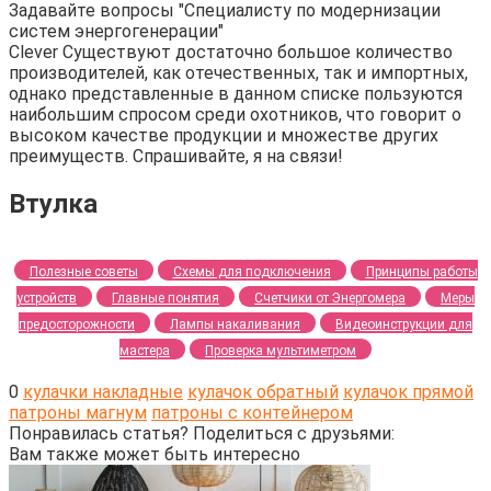
Задавайте вопросы "Специалисту по модернизации
систем энергогенерации"
Clever Существуют достаточно большое количество
производителей, как отечественных, так и импортных,
однако представленные в данном списке пользуются
наибольшим спросом среди охотников, что говорит о
высоком качестве продукции и множестве других
преимуществ. Спрашивайте, я на связи!
Втулка
Полезные советы
Схемы для подключения
Принципы работы
устройств
Главные понятия
Счетчики от Энергомера
Меры
предосторожности
Лампы накаливания
Видеоинструкции для
мастера
Проверка мультиметром
0
кулачки накладные
кулачок обратный
кулачок прямой
патроны магнум
патроны с контейнером
Понравилась статья? Поделиться с друзьями:
Вам также может быть интересно