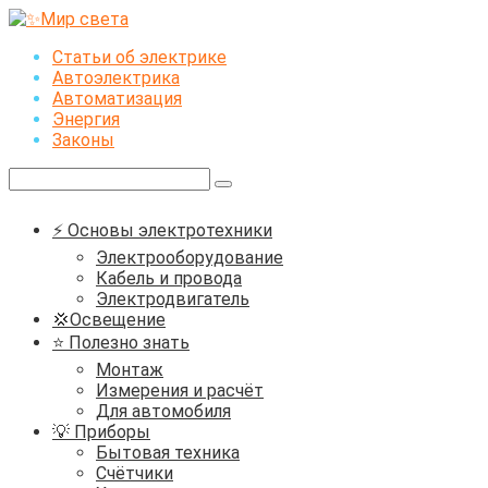
Перейти
к
Статьи об электрике
контенту
Автоэлектрика
Автоматизация
Энергия
Законы
Поиск:
⚡ Основы электротехники
Электрооборудование
Кабель и провода
Электродвигатель
💢Освещение
⭐ Полезно знать
Монтаж
Измерения и расчёт
Для автомобиля
💡 Приборы
Бытовая техника
Счётчики