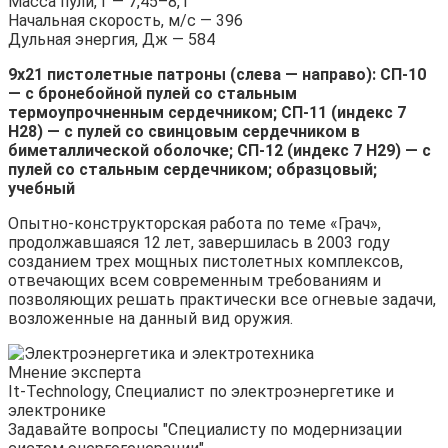
Масса пули, г — 7,45–8,1
Начальная скорость, м/с — 396
Дульная энергия, Дж — 584
9х21 пистолетные патроны (слева — направо): СП-10
— с бронебойной пулей со стальным
термоупрочненным сердечником; СП-11 (индекс 7
Н28) — с пулей со свинцовым сердечником в
биметаллической оболочке; СП-12 (индекс 7 Н29) — с
пулей со стальным сердечником; образцовый;
учебный
Опытно-конструкторская работа по теме «Грач»,
продолжавшаяся 12 лет, завершилась в 2003 году
созданием трех мощных пистолетных комплексов,
отвечающих всем современным требованиям и
позволяющих решать практически все огневые задачи,
возложенные на данный вид оружия.
Мнение эксперта
It-Technology, Cпециалист по электроэнергетике и
электронике
Задавайте вопросы "Специалисту по модернизации