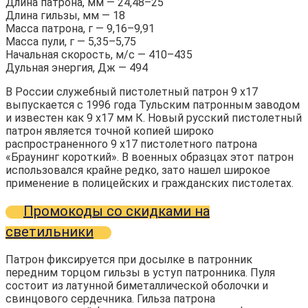
Длина патрона, мм — 24,48–25
Длина гильзы, мм — 18
Масса патрона, г — 9,16–9,91
Масса пули, г — 5,35–5,75
Начальная скорость, м/с — 410–435
Дульная энергия, Дж — 494
В России служебный пистолетный патрон 9 x17
выпускается с 1996 года Тульским патронным заводом
и известен как 9 х17 мм К. Новый русский пистолетный
патрон является точной копией широко
распространенного 9 х17 пистолетного патрона
«Браунинг короткий». В военных образцах этот патрон
использовался крайне редко, зато нашел широкое
применение в полицейских и гражданских пистолетах.
Промокоды со скидками на
светильники
Патрон фиксируется при досылке в патронник
передним торцом гильзы в уступ патронника. Пуля
состоит из латунной биметаллической оболочки и
свинцового сердечника. Гильза патрона