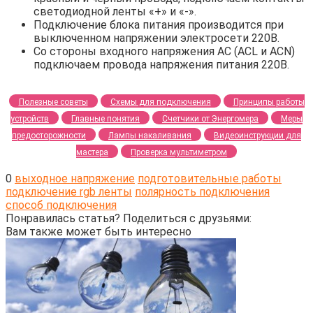
светодиодной ленты «+» и «-».
Подключение блока питания производится при
выключенном напряжении электросети 220В.
Со стороны входного напряжения AC (ACL и ACN)
подключаем провода напряжения питания 220В.
Полезные советы
Схемы для подключения
Принципы работы
устройств
Главные понятия
Счетчики от Энергомера
Меры
предосторожности
Лампы накаливания
Видеоинструкции для
мастера
Проверка мультиметром
0
выходное напряжение
подготовительные работы
подключение rgb ленты
полярность подключения
способ подключения
Понравилась статья? Поделиться с друзьями:
Вам также может быть интересно