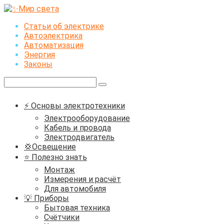
Перейти
к
Статьи об электрике
контенту
Автоэлектрика
Автоматизация
Энергия
Законы
Поиск:
⚡ Основы электротехники
Электрооборудование
Кабель и провода
Электродвигатель
💢Освещение
⭐ Полезно знать
Монтаж
Измерения и расчёт
Для автомобиля
💡 Приборы
Бытовая техника
Счётчики