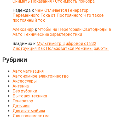
Снимать Показания • Стоимость прибора
Надежда
к
Чем Отличается Генератор
Переменного Тока от Постоянного Что такое
постоянный ток
Александр
к
Чтобы не Перегорали Светодиоды в
Авто Технические характеристики
Владимир
к
Мультиметр Цифровой dt 832
Инструкция Как Пользоваться Режимы работы
Рубрики
Автоматизация
Автономное электричество
Аксессуары
Антенна
Без рубрики
Бытовая техника
Генератор
Датчики
Для автомобиля
Для производства