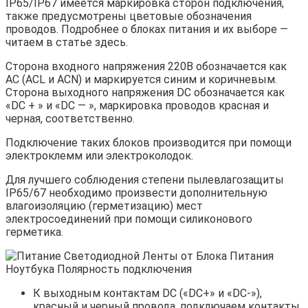
IP65/IP67 имеется маркировка сторон подключения,
также предусмотрены цветовые обозначения
проводов. Подробнее о блоках питания и их выборе —
читаем в статье здесь.
Сторона входного напряжения 220В обозначается как
АС (АСL и АСN) и маркируется синим и коричневым.
Сторона выходного напряжения DC обозначается как
«DC + » и «DC — », маркировка проводов красная и
черная, соответственно.
Подключение таких блоков производится при помощи
электроклемм или электроколодок.
Для лучшего соблюдения степени пылевлагозащиты
IP65/67 необходимо произвести дополнительную
влагоизоляцию (герметизацию) мест
электросоединений при помощи силиконового
герметика.
К выходным контактам DC («DC+» и «DC-»),
красный и черный провода, подключаем контакты