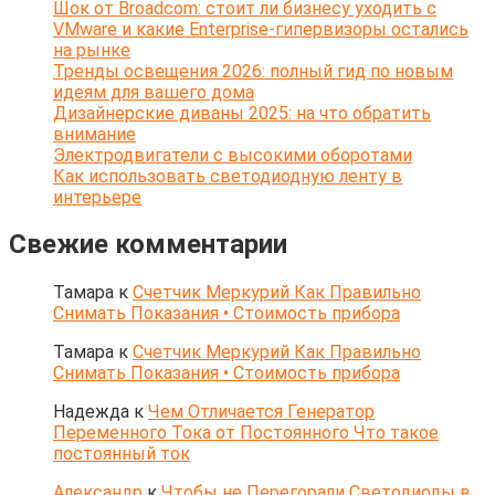
Шок от Broadcom: стоит ли бизнесу уходить с
VMware и какие Enterprise-гипервизоры остались
на рынке
Тренды освещения 2026: полный гид по новым
идеям для вашего дома
Дизайнерские диваны 2025: на что обратить
внимание
Электродвигатели с высокими оборотами
Как использовать светодиодную ленту в
интерьере
Свежие комментарии
Тамара
к
Счетчик Меркурий Как Правильно
Снимать Показания • Стоимость прибора
Тамара
к
Счетчик Меркурий Как Правильно
Снимать Показания • Стоимость прибора
Надежда
к
Чем Отличается Генератор
Переменного Тока от Постоянного Что такое
постоянный ток
Александр
к
Чтобы не Перегорали Светодиоды в