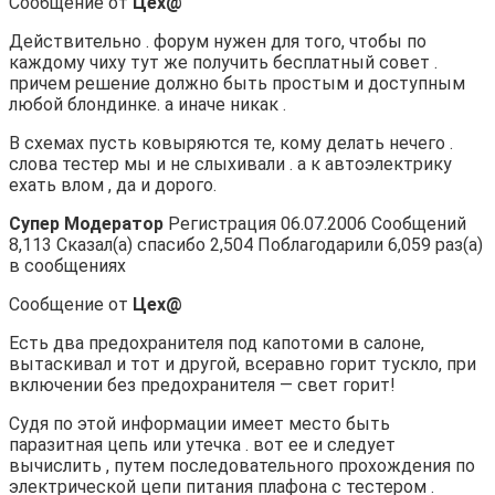
Сообщение от
Цех@
Действительно . форум нужен для того, чтобы по
каждому чиху тут же получить бесплатный совет .
причем решение должно быть простым и доступным
любой блондинке. а иначе никак .
В схемах пусть ковыряются те, кому делать нечего .
слова тестер мы и не слыхивали . а к автоэлектрику
ехать влом , да и дорого.
Супер Модератор
Регистрация 06.07.2006 Сообщений
8,113 Сказал(а) спасибо 2,504 Поблагодарили 6,059 раз(а)
в сообщениях
Сообщение от
Цех@
Есть два предохранителя под капотоми в салоне,
вытаскивал и тот и другой, всеравно горит тускло, при
включении без предохранителя — свет горит!
Судя по этой информации имеет место быть
паразитная цепь или утечка . вот ее и следует
вычислить , путем последовательного прохождения по
электрической цепи питания плафона с тестером .