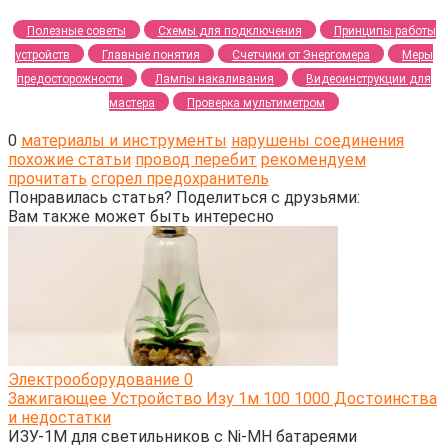
Полезные советы
Схемы для подключения
Принципы работы
устройств
Главные понятия
Счетчики от Энергомера
Меры
предосторожности
Лампы накаливания
Видеоинструкции для
мастера
Проверка мультиметром
0
материалы и инструменты
нарушены соединения
похожие статьи
провод перебит
рекомендуем
прочитать
сгорел предохранитель
Понравилась статья? Поделиться с друзьями:
Вам также может быть интересно
Электрооборудование
0
Зажигающее Устройство Изу 1м 100 1000 Достоинства
и недостатки
ИЗУ-1М для светильников с Ni-MH батареями