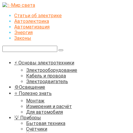
Перейти
к
Статьи об электрике
контенту
Автоэлектрика
Автоматизация
Энергия
Законы
Поиск:
⚡ Основы электротехники
Электрооборудование
Кабель и провода
Электродвигатель
💢Освещение
⭐ Полезно знать
Монтаж
Измерения и расчёт
Для автомобиля
💡 Приборы
Бытовая техника
Счётчики