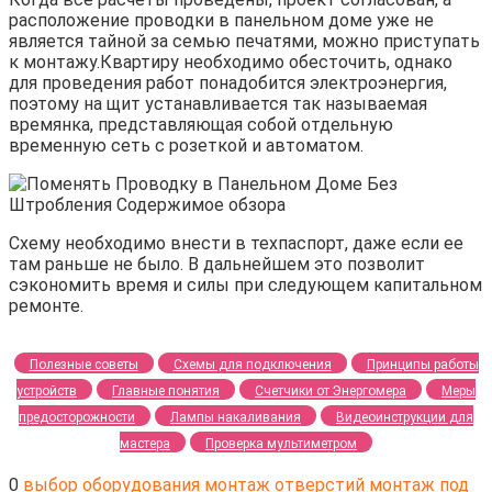
расположение проводки в панельном доме уже не
является тайной за семью печатями, можно приступать
к монтажу.Квартиру необходимо обесточить, однако
для проведения работ понадобится электроэнергия,
поэтому на щит устанавливается так называемая
времянка, представляющая собой отдельную
временную сеть с розеткой и автоматом.
Схему необходимо внести в техпаспорт, даже если ее
там раньше не было. В дальнейшем это позволит
сэкономить время и силы при следующем капитальном
ремонте.
Полезные советы
Схемы для подключения
Принципы работы
устройств
Главные понятия
Счетчики от Энергомера
Меры
предосторожности
Лампы накаливания
Видеоинструкции для
мастера
Проверка мультиметром
0
выбор оборудования
монтаж отверстий
монтаж под