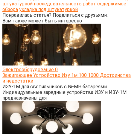
штукатуркой
последовательность работ
содержимое
обзора
укладка под штукатуркой
Понравилась статья? Поделиться с друзьями:
Вам также может быть интересно
Электрооборудование
0
Зажигающее Устройство Изу 1м 100 1000 Достоинства
и недостатки
ИЗУ-1М для светильников с Ni-MH батареями
Индивидуальные зарядные устройства ИЗУ и ИЗУ-1М
предназначены для