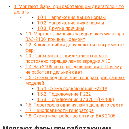
1.
Моргают фары при работающем двигателе, что
делать
1.0.1.
Напряжение выше нормы
1.0.2.
Напряжение ниже нормы
1.0.3.
Другие причины
1.1.
Моргает лампочка зарядки аккумулятора
ВАЗ-2106: причины, ремонт
1.2.
Какие ошибки допускаются при ремонте
фар
1.3.
О чем может свидетельствовать
постоянно горящая лампа зарядки АКБ
1.4.
Ваз 2106 не горит дальний свет. Почему
не работает дальний свет
1.5.
Схемы подключения генераторов разных
моделей
1.5.1.
Схема подключения Г-221А
1.5.2.
Подключение Г-222
1.5.3.
Подключение 37.3701 (Г-2108)
1.6.
Перегорела одна из ламп дальнего света
1.7.
Неисправности генератора
1.8.
Схема и устройство оптики ВАЗ 2106
Моргают фары при работающем