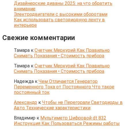
Дизайнерские диваны 2025: на что обратить
внимание
Электродвигатели с высокими оборотами
Как использовать светодиодную ленту в
интерьере
Свежие комментарии
Тамара
к
Счетчик Меркурий Как Правильно
Снимать Показания • Стоимость прибора
Тамара
к
Счетчик Меркурий Как Правильно
Снимать Показания • Стоимость прибора
Надежда
к
Чем Отличается Генератор
Переменного Тока от Постоянного Что такое
постоянный ток
Александр
к
Чтобы не Перегорали Светодиоды в
Авто Технические характеристики
Владимир
к
Мультиметр Цифровой dt 832
Инструкция Как Пользоваться Режимы работы