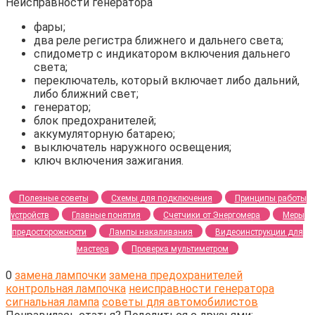
фары;
два реле регистра ближнего и дальнего света;
спидометр с индикатором включения дальнего
света;
переключатель, который включает либо дальний,
либо ближний свет;
генератор;
блок предохранителей;
аккумуляторную батарею;
выключатель наружного освещения;
ключ включения зажигания.
Полезные советы
Схемы для подключения
Принципы работы
устройств
Главные понятия
Счетчики от Энергомера
Меры
предосторожности
Лампы накаливания
Видеоинструкции для
мастера
Проверка мультиметром
0
замена лампочки
замена предохранителей
контрольная лампочка
неисправности генератора
сигнальная лампа
советы для автомобилистов