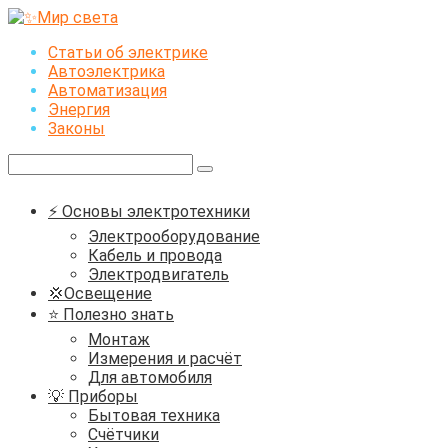
Перейти
к
Статьи об электрике
контенту
Автоэлектрика
Автоматизация
Энергия
Законы
Поиск:
⚡ Основы электротехники
Электрооборудование
Кабель и провода
Электродвигатель
💢Освещение
⭐ Полезно знать
Монтаж
Измерения и расчёт
Для автомобиля
💡 Приборы
Бытовая техника
Счётчики