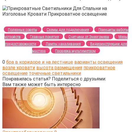
Полезные советы
Схемы для подключения
Принципы работы
устройств
Главные понятия
Счетчики от Энергомера
Меры
предосторожности
Лампы накаливания
Видеоинструкции для
мастера
Проверка мультиметром
0
бра в коридоре и на лестнице
варианты освещения
возле кровати
высота размещения
прикроватное
освещение
точечные светильники
Понравилась статья? Поделиться с друзьями:
Вам также может быть интересно