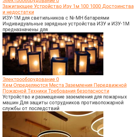
Электрооборудование
0
Зажигающее Устройство Изу 1м 100 1000 Достоинства
и недостатки
ИЗУ-1М для светильников с Ni-MH батареями
Индивидуальные зарядные устройства ИЗУ и ИЗУ-1М
предназначены для
Электрооборудование
0
Кем Определяются Места Заземления Передвижной
Пожарной Техники Требования безопасности
Устройство и размещение заземления для пожарных
машин Для защиты сотрудников противопожарной
службы от последствий