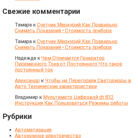
Свежие комментарии
Тамара
к
Счетчик Меркурий Как Правильно
Снимать Показания • Стоимость прибора
Тамара
к
Счетчик Меркурий Как Правильно
Снимать Показания • Стоимость прибора
Надежда
к
Чем Отличается Генератор
Переменного Тока от Постоянного Что такое
постоянный ток
Александр
к
Чтобы не Перегорали Светодиоды в
Авто Технические характеристики
Владимир
к
Мультиметр Цифровой dt 832
Инструкция Как Пользоваться Режимы работы
Рубрики
Автоматизация
Автономное электричество