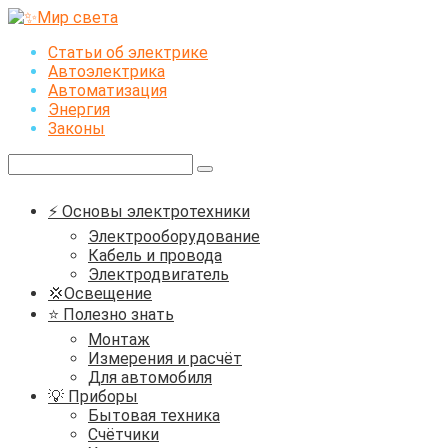
Перейти
к
Статьи об электрике
контенту
Автоэлектрика
Автоматизация
Энергия
Законы
Поиск:
⚡ Основы электротехники
Электрооборудование
Кабель и провода
Электродвигатель
💢Освещение
⭐ Полезно знать
Монтаж
Измерения и расчёт
Для автомобиля
💡 Приборы
Бытовая техника
Счётчики