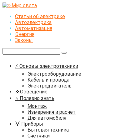
Перейти
к
Статьи об электрике
контенту
Автоэлектрика
Автоматизация
Энергия
Законы
Поиск:
⚡ Основы электротехники
Электрооборудование
Кабель и провода
Электродвигатель
💢Освещение
⭐ Полезно знать
Монтаж
Измерения и расчёт
Для автомобиля
💡 Приборы
Бытовая техника
Счётчики