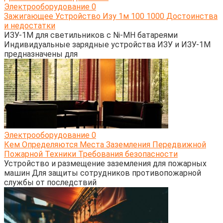
Электрооборудование
0
Зажигающее Устройство Изу 1м 100 1000 Достоинства
и недостатки
ИЗУ-1М для светильников с Ni-MH батареями
Индивидуальные зарядные устройства ИЗУ и ИЗУ-1М
предназначены для
Электрооборудование
0
Кем Определяются Места Заземления Передвижной
Пожарной Техники Требования безопасности
Устройство и размещение заземления для пожарных
машин Для защиты сотрудников противопожарной
службы от последствий