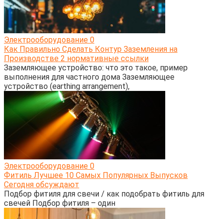
Электрооборудование
0
Как Правильно Сделать Контур Заземления на
Производстве 2 нормативные ссылки
Заземляющее устройство: что это такое, пример
выполнения для частного дома Заземляющее
устройство (earthing arrangement),
Электрооборудование
0
Фитиль Лучшее 10 Самых Популярных Выпусков
Сегодня обсуждают
Подбор фитиля для свечи / как подобрать фитиль для
свечей Подбор фитиля – один