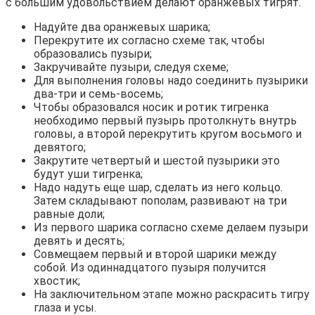
с большим удовольствием делают оранжевых тигрят.
Надуйте два оранжевых шарика;
Перекрутите их согласно схеме так, чтобы
образовались пузыри;
Закручивайте пузыри, следуя схеме;
Для выполнения головы надо соединить пузырики
два-три и семь-восемь;
Чтобы образовался носик и ротик тигренка
необходимо первый пузырь протолкнуть внутрь
головы, а второй перекрутить кругом восьмого и
девятого;
Закрутите четвертый и шестой пузырики это
будут уши тигренка;
Надо надуть еще шар, сделать из него кольцо.
Затем складывают пополам, развивают на три
равные доли;
Из первого шарика согласно схеме делаем пузыри
девять и десять;
Совмещаем первый и второй шарики между
собой. Из одиннадцатого пузыря получится
хвостик;
На заключительном этапе можно раскрасить тигру
глаза и усы.