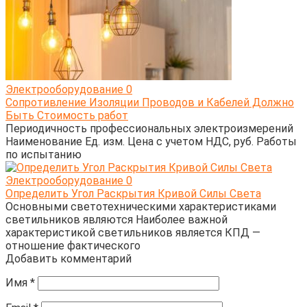
Электрооборудование
0
Сопротивление Изоляции Проводов и Кабелей Должно
Быть Стоимость работ
Периодичность профессиональных электроизмерений
Наименование Ед. изм. Цена с учетом НДС, руб. Работы
по испытанию
Электрооборудование
0
Определить Угол Раскрытия Кривой Силы Света
Основными светотехническими характеристиками
светильников являются Наиболее важной
характеристикой светильников является КПД —
отношение фактического
Добавить комментарий
Имя
*