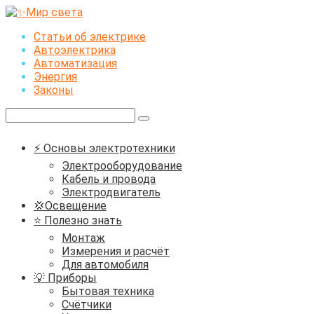
Перейти
к
Статьи об электрике
контенту
Автоэлектрика
Автоматизация
Энергия
Законы
Поиск:
⚡ Основы электротехники
Электрооборудование
Кабель и провода
Электродвигатель
💢Освещение
⭐ Полезно знать
Монтаж
Измерения и расчёт
Для автомобиля
💡 Приборы
Бытовая техника
Счётчики