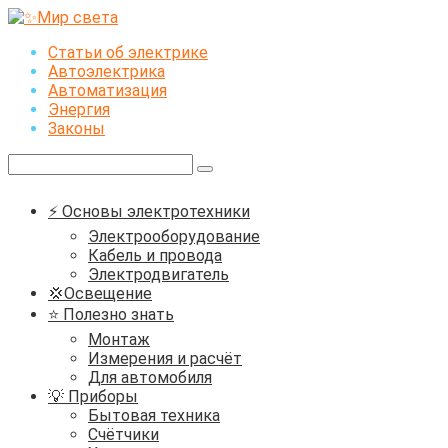
Перейти
к
Статьи об электрике
контенту
Автоэлектрика
Автоматизация
Энергия
Законы
Поиск:
⚡ Основы электротехники
Электрооборудование
Кабель и провода
Электродвигатель
💢Освещение
⭐ Полезно знать
Монтаж
Измерения и расчёт
Для автомобиля
💡 Приборы
Бытовая техника
Счётчики