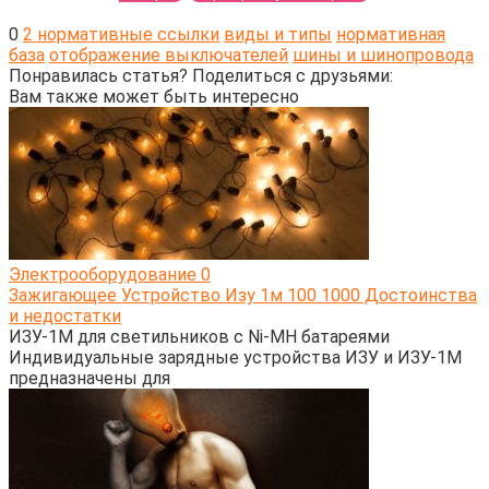
0
2 нормативные ссылки
виды и типы
нормативная
база
отображение выключателей
шины и шинопровода
Понравилась статья? Поделиться с друзьями:
Вам также может быть интересно
Электрооборудование
0
Зажигающее Устройство Изу 1м 100 1000 Достоинства
и недостатки
ИЗУ-1М для светильников с Ni-MH батареями
Индивидуальные зарядные устройства ИЗУ и ИЗУ-1М
предназначены для