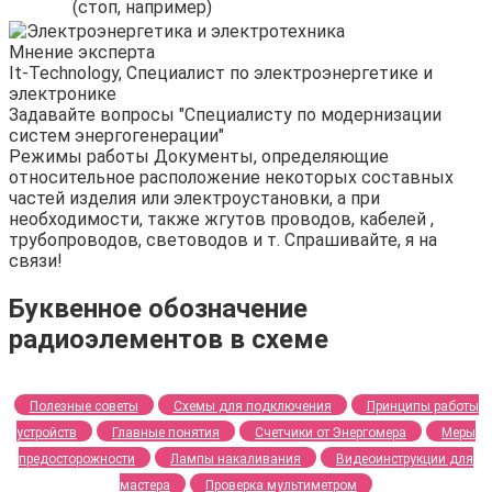
(стоп, например)
Мнение эксперта
It-Technology, Cпециалист по электроэнергетике и
электронике
Задавайте вопросы "Специалисту по модернизации
систем энергогенерации"
Режимы работы Документы, определяющие
относительное расположение некоторых составных
частей изделия или электроустановки, а при
необходимости, также жгутов проводов, кабелей ,
трубопроводов, световодов и т. Спрашивайте, я на
связи!
Буквенное обозначение
радиоэлементов в схеме
Полезные советы
Схемы для подключения
Принципы работы
устройств
Главные понятия
Счетчики от Энергомера
Меры
предосторожности
Лампы накаливания
Видеоинструкции для
мастера
Проверка мультиметром