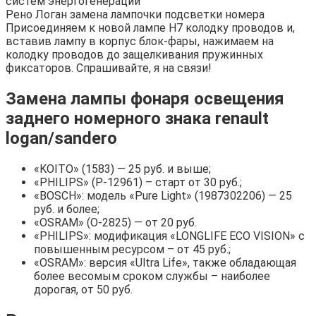
систем энергогенерации"
Рено Логан замена лампочки подсветки номера
Присоединяем к новой лампе Н7 колодку проводов и,
вставив лампу в корпус блок-фары, нажимаем на
колодку проводов до защелкивания пружинных
фиксаторов. Спрашивайте, я на связи!
Замена лампы фонаря освещения
заднего номерного знака renault
logan/sandero
«KOITO» (1583) — 25 руб. и выше;
«PHILIPS» (P-12961) – старт от 30 руб.;
«BOSCH»: модель «Pure Light» (1987302206) — 25
руб. и более;
«OSRAM» (O-2825) — от 20 руб.
«PHILIPS»: модификация «LONGLIFE ECO VISION» с
повышенным ресурсом – от 45 руб.;
«OSRAM»: версия «Ultra Life», также обладающая
более весомым сроком службы – наиболее
дорогая, от 50 руб.