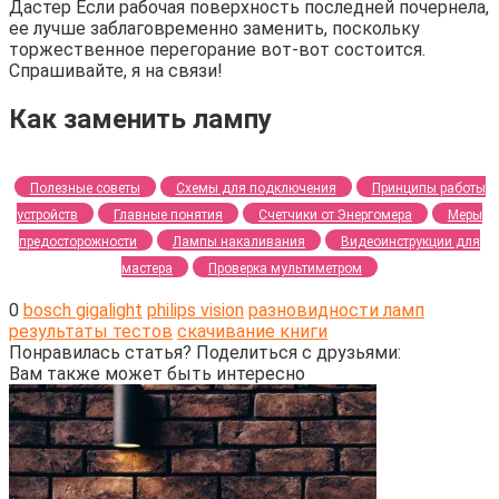
Дастер Если рабочая поверхность последней почернела,
ее лучше заблаговременно заменить, поскольку
торжественное перегорание вот-вот состоится.
Спрашивайте, я на связи!
Как заменить лампу
Полезные советы
Схемы для подключения
Принципы работы
устройств
Главные понятия
Счетчики от Энергомера
Меры
предосторожности
Лампы накаливания
Видеоинструкции для
мастера
Проверка мультиметром
0
bosch gigalight
philips vision
разновидности ламп
результаты тестов
скачивание книги
Понравилась статья? Поделиться с друзьями:
Вам также может быть интересно