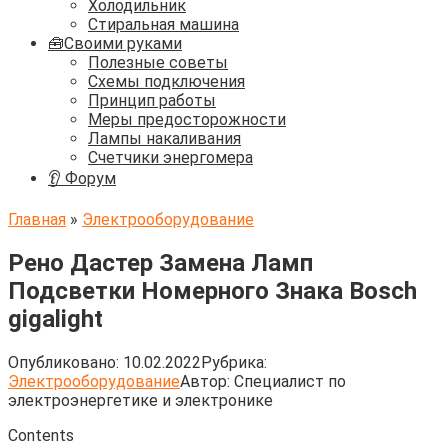
Холодильник
Стиральная машина
🧰Своими руками
Полезные советы
Схемы подключения
Принцип работы
Меры предосторожности
Лампы накаливания
Счетчики энергомера
👂 Форум
Главная
»
Электрооборудование
Рено Дастер Замена Ламп
Подсветки Номерного Знака Bosch
gigalight
Опубликовано:
10.02.2022
Рубрика:
Электрооборудование
Автор:
Cпециалист по
электроэнергетике и электронике
Contents