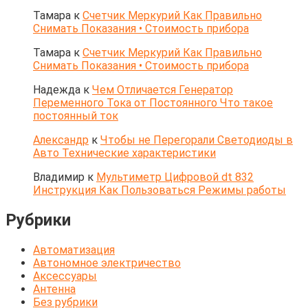
Тамара
к
Счетчик Меркурий Как Правильно
Снимать Показания • Стоимость прибора
Тамара
к
Счетчик Меркурий Как Правильно
Снимать Показания • Стоимость прибора
Надежда
к
Чем Отличается Генератор
Переменного Тока от Постоянного Что такое
постоянный ток
Александр
к
Чтобы не Перегорали Светодиоды в
Авто Технические характеристики
Владимир
к
Мультиметр Цифровой dt 832
Инструкция Как Пользоваться Режимы работы
Рубрики
Автоматизация
Автономное электричество
Аксессуары
Антенна
Без рубрики