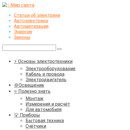
Перейти
к
Статьи об электрике
контенту
Автоэлектрика
Автоматизация
Энергия
Законы
Поиск:
⚡ Основы электротехники
Электрооборудование
Кабель и провода
Электродвигатель
💢Освещение
⭐ Полезно знать
Монтаж
Измерения и расчёт
Для автомобиля
💡 Приборы
Бытовая техника
Счётчики