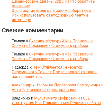
Дизайнерские диваны 2025: на что обратить
внимание
Электродвигатели с высокими оборотами
Как использовать светодиодную ленту в
интерьере
Свежие комментарии
Тамара
к
Счетчик Меркурий Как Правильно
Снимать Показания • Стоимость прибора
Тамара
к
Счетчик Меркурий Как Правильно
Снимать Показания • Стоимость прибора
Надежда
к
Чем Отличается Генератор
Переменного Тока от Постоянного Что такое
постоянный ток
Александр
к
Чтобы не Перегорали Светодиоды в
Авто Технические характеристики
Владимир
к
Мультиметр Цифровой dt 832
Инструкция Как Пользоваться Режимы работы