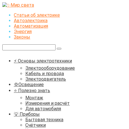
Перейти
к
Статьи об электрике
контенту
Автоэлектрика
Автоматизация
Энергия
Законы
Поиск:
⚡ Основы электротехники
Электрооборудование
Кабель и провода
Электродвигатель
💢Освещение
⭐ Полезно знать
Монтаж
Измерения и расчёт
Для автомобиля
💡 Приборы
Бытовая техника
Счётчики