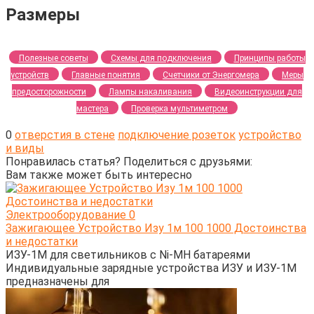
Размеры
Полезные советы
Схемы для подключения
Принципы работы
устройств
Главные понятия
Счетчики от Энергомера
Меры
предосторожности
Лампы накаливания
Видеоинструкции для
мастера
Проверка мультиметром
0
отверстия в стене
подключение розеток
устройство
и виды
Понравилась статья? Поделиться с друзьями:
Вам также может быть интересно
Электрооборудование
0
Зажигающее Устройство Изу 1м 100 1000 Достоинства
и недостатки
ИЗУ-1М для светильников с Ni-MH батареями
Индивидуальные зарядные устройства ИЗУ и ИЗУ-1М
предназначены для