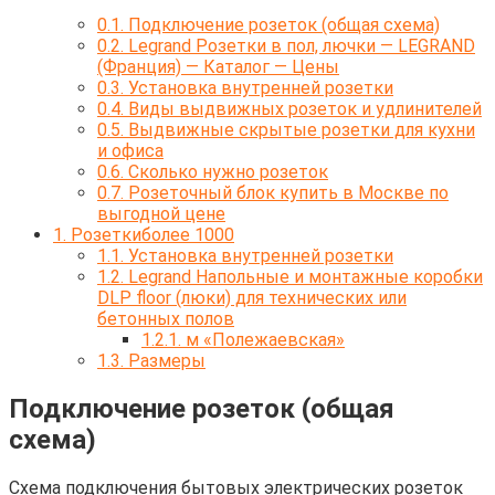
0.1.
Подключение розеток (общая схема)
0.2.
Legrand Розетки в пол, лючки — LEGRAND
(Франция) — Каталог — Цены
0.3.
Установка внутренней розетки
0.4.
Виды выдвижных розеток и удлинителей
0.5.
Выдвижные скрытые розетки для кухни
и офиса
0.6.
Сколько нужно розеток
0.7.
Розеточный блок купить в Москве по
выгодной цене
1.
Розеткиболее 1000
1.1.
Установка внутренней розетки
1.2.
Legrand Напольные и монтажные коробки
DLP floor (люки) для технических или
бетонных полов
1.2.1.
м «Полежаевская»
1.3.
Размеры
Подключение розеток (общая
схема)
Схема подключения бытовых электрических розеток