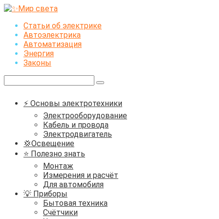
Перейти
к
Статьи об электрике
контенту
Автоэлектрика
Автоматизация
Энергия
Законы
Поиск:
⚡ Основы электротехники
Электрооборудование
Кабель и провода
Электродвигатель
💢Освещение
⭐ Полезно знать
Монтаж
Измерения и расчёт
Для автомобиля
💡 Приборы
Бытовая техника
Счётчики