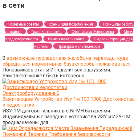
в сети
Полезные советы
Схемы для подключения
Принципы работы
устройств
Главные понятия
Счетчики от Энергомера
Меры
предосторожности
Лампы накаливания
Видеоинструкции для
мастера
Проверка мультиметром
0
возможные последствия
жалоба на перепады
куда
обращаться
нормативная база
способы пожаловаться
Понравилась статья? Поделиться с друзьями:
Вам также может быть интересно
Электрооборудование
0
Зажигающее Устройство Изу 1м 100 1000 Достоинства
и недостатки
ИЗУ-1М для светильников с Ni-MH батареями
Индивидуальные зарядные устройства ИЗУ и ИЗУ-1М
предназначены для