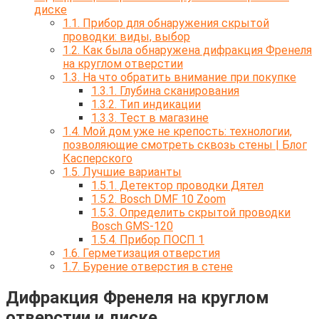
диске
1.1.
Прибор для обнаружения скрытой
проводки: виды, выбор
1.2.
Как была обнаружена дифракция Френеля
на круглом отверстии
1.3.
На что обратить внимание при покупке
1.3.1.
Глубина сканирования
1.3.2.
Тип индикации
1.3.3.
Тест в магазине
1.4.
Мой дом уже не крепость: технологии,
позволяющие смотреть сквозь стены | Блог
Касперского
1.5.
Лучшие варианты
1.5.1.
Детектор проводки Дятел
1.5.2.
Bosch DMF 10 Zoom
1.5.3.
Определить скрытой проводки
Bosch GMS-120
1.5.4.
Прибор ПОСП 1
1.6.
Герметизация отверстия
1.7.
Бурение отверстия в стене
Дифракция Френеля на круглом
отверстии и диске