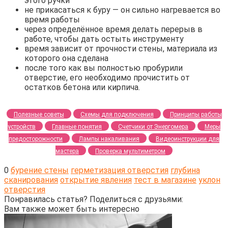
этого ручки
не прикасаться к буру — он сильно нагревается во
время работы
через определённое время делать перерыв в
работе, чтобы дать остыть инструменту
время зависит от прочности стены, материала из
которого она сделана
после того как вы полностью пробурили
отверстие, его необходимо прочистить от
остатков бетона или кирпича.
Полезные советы
Схемы для подключения
Принципы работы
устройств
Главные понятия
Счетчики от Энергомера
Меры
предосторожности
Лампы накаливания
Видеоинструкции для
мастера
Проверка мультиметром
0
бурение стены
герметизация отверстия
глубина
сканирования
открытие явления
тест в магазине
уклон
отверстия
Понравилась статья? Поделиться с друзьями:
Вам также может быть интересно