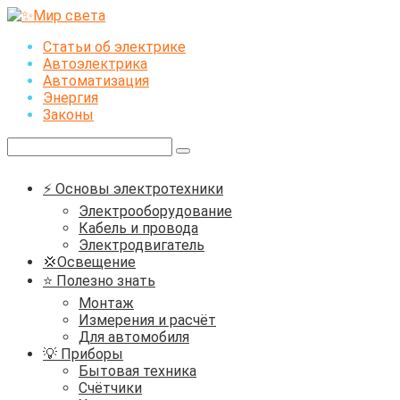
Перейти
к
Статьи об электрике
контенту
Автоэлектрика
Автоматизация
Энергия
Законы
Поиск:
⚡ Основы электротехники
Электрооборудование
Кабель и провода
Электродвигатель
💢Освещение
⭐ Полезно знать
Монтаж
Измерения и расчёт
Для автомобиля
💡 Приборы
Бытовая техника
Счётчики