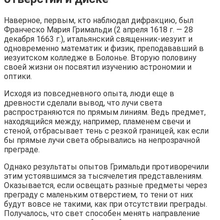
Наверное, первым, кто наблюдал дифракцию, был
Франческо Мария Гримальди (2 апреля 1618 г. — 28
декабря 1663 г.), итальянский священник-иезуит и
одновременно математик и физик, преподававший в
иезуитском колледже в Болонье. Вторую половину
своей жизни он посвятил изучению астрономии и
оптики.
Исходя из повседневного опыта, люди еще в
древности сделали вывод, что лучи света
распространяются по прямым линиям. Ведь предмет,
находящийся между, например, пламенем свечи и
стеной, отбрасывает тень с резкой границей, как если
бы прямые лучи света обрывались на непрозрачной
преграде.
Однако результаты опытов Гримальди противоречили
этим устоявшимся за тысячелетия представлениям.
Оказывается, если освещать разные предметы через
преграду с маленьким отверстием, то тени от них
будут вовсе не такими, как при отсутствии преграды.
Получалось, что свет способен менять направление