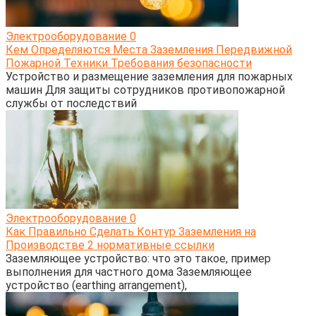
Электрооборудование
0
Кем Определяются Места Заземления Передвижной
Пожарной Техники Требования безопасности
Устройство и размещение заземления для пожарных
машин Для защиты сотрудников противопожарной
службы от последствий
Электрооборудование
0
Как Правильно Сделать Контур Заземления на
Производстве 2 нормативные ссылки
Заземляющее устройство: что это такое, пример
выполнения для частного дома Заземляющее
устройство (earthing arrangement),