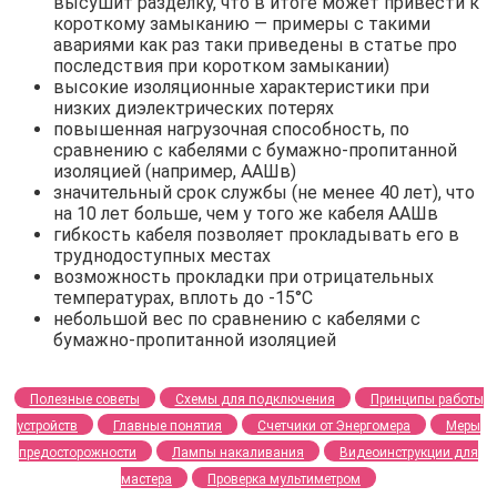
высушит разделку, что в итоге может привести к
короткому замыканию — примеры с такими
авариями как раз таки приведены в статье про
последствия при коротком замыкании)
высокие изоляционные характеристики при
низких диэлектрических потерях
повышенная нагрузочная способность, по
сравнению с кабелями с бумажно-пропитанной
изоляцией (например, ААШв)
значительный срок службы (не менее 40 лет), что
на 10 лет больше, чем у того же кабеля ААШв
гибкость кабеля позволяет прокладывать его в
труднодоступных местах
возможность прокладки при отрицательных
температурах, вплоть до -15°С
небольшой вес по сравнению с кабелями с
бумажно-пропитанной изоляцией
Полезные советы
Схемы для подключения
Принципы работы
устройств
Главные понятия
Счетчики от Энергомера
Меры
предосторожности
Лампы накаливания
Видеоинструкции для
мастера
Проверка мультиметром