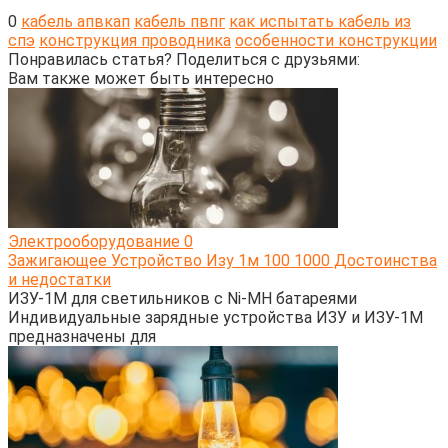
0
кабель апвкап
кабель пвпг
как испытать кабель из
спэ
конструкция проводника
особенности конструкции
Понравилась статья? Поделиться с друзьями:
Вам также может быть интересно
Электрооборудование
0
Зажигающее Устройство Изу 1м 100 1000 Достоинства
и недостатки
ИЗУ-1М для светильников с Ni-MH батареями
Индивидуальные зарядные устройства ИЗУ и ИЗУ-1М
предназначены для