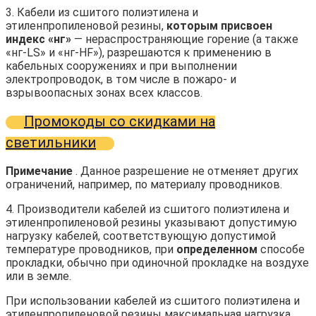
3. Кабели из сшитого полиэтилена и
этиленпропиленовой резины,
которым присвоен
индекс «нг»
— нераспространяющие горение (а также
«нг-LS» и «нг-HF»), разрешаются к применению в
кабельных сооружениях и при выполнении
электропроводок, в том числе в пожаро- и
взрывоопасных зонах всех классов.
Промокоды со скидками на
светильники
Примечание
. Данное разрешение не отменяет других
ограничений, например, по материалу проводников.
4. Производители кабелей из сшитого полиэтилена и
этиленпропиленовой резины указывают допустимую
нагрузку кабелей, соответствующую допустимой
температуре проводников, при
определенном
способе
прокладки, обычно при одиночной прокладке на воздухе
или в земле.
При использовании кабелей из сшитого полиэтилена и
этиленпропиленовой резины максимальная нагрузка