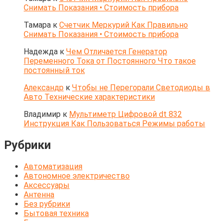
Снимать Показания • Стоимость прибора
Тамара
к
Счетчик Меркурий Как Правильно
Снимать Показания • Стоимость прибора
Надежда
к
Чем Отличается Генератор
Переменного Тока от Постоянного Что такое
постоянный ток
Александр
к
Чтобы не Перегорали Светодиоды в
Авто Технические характеристики
Владимир
к
Мультиметр Цифровой dt 832
Инструкция Как Пользоваться Режимы работы
Рубрики
Автоматизация
Автономное электричество
Аксессуары
Антенна
Без рубрики
Бытовая техника