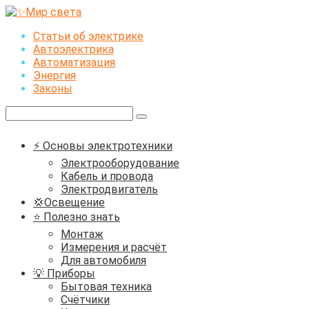
Перейти
к
Статьи об электрике
контенту
Автоэлектрика
Автоматизация
Энергия
Законы
Поиск:
⚡ Основы электротехники
Электрооборудование
Кабель и провода
Электродвигатель
💢Освещение
⭐ Полезно знать
Монтаж
Измерения и расчёт
Для автомобиля
💡 Приборы
Бытовая техника
Счётчики