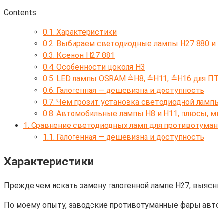
Contents
0.1.
Характеристики
0.2.
Выбираем светодиодные лампы H27 880 и 
0.3.
Ксенон H27 881
0.4.
Особенности цоколя H3
0.5.
LED лампы OSRAM ≜H8, ≜H11, ≜H16 для ПТ
0.6.
Галогенная — дешевизна и доступность
0.7.
Чем грозит установка светодиодной лампы
0.8.
Автомобильные лампы Н8 и Н11, плюсы, ми
1.
Сравнение светодиодных ламп для противотуманны
1.1.
Галогенная — дешевизна и доступность
Характеристики
Прежде чем искать замену галогенной лампе H27, выясн
По моему опыту, заводские противотуманные фары авто