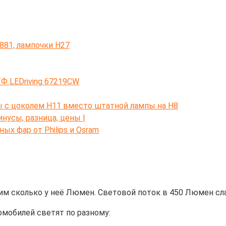
881, лампочки Н27
Ф LEDriving 67219CW
 с цоколем H11 вместо штатной лампы на H8
нусы, разница, цены |
х фар от Philips и Osram
им сколько у неё Люмен. Световой поток в 450 Люмен сла
мобилей светят по разному: