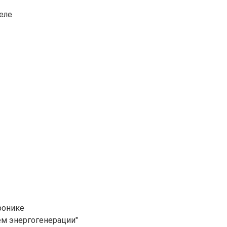
еле
ронике
ем энергогенерации"