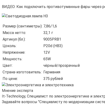
ВИДЕО: Как подключить противотуманные фары через р
Размер (сантиметры):
7,86/1,6
Масса нетто:
32,1 г
Артикул (бл.):
9005PRB1
Цоколь:
P20d (НВ3)
Напряжение:
12V
Мощность:
65W
Цвет:
чёрный/прозрачный
Страна-изготовитель:
Германия
По цене:
375 рублей
Мнение эксперта
It-Technology, Cпециалист по электроэнергетике и элект
Задавайте вопросы "Специалисту по модернизации сист