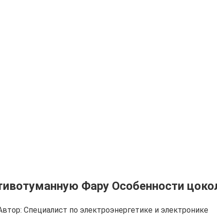
тивотуманную Фару Особенности цоко
Автор:
Cпециалист по электроэнергетике и электронике