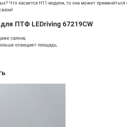
? Что касается Н11 модели, то она может применяться и 
связи!
для ПТФ LEDriving 67219CW
аже салона;
больше освещает площадь;
ть