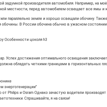
ной задумкой производителя автомобиля. Например, на моё
вной местности, перед автомобилем освещает все ямы и к
или параллельно земле и хорошо освещали обочину. Такж
и обочины. В России обочина обычно в ужасном состоянии 
р. Успех достижения оптимального освещения заключаетс
 должна обладать четкими границами в горизонтальных пл
ронике
ем энергогенерации"
от Philips и Osram Однако зачастую водители производят
тотехники. Спрашивайте, я на связи!