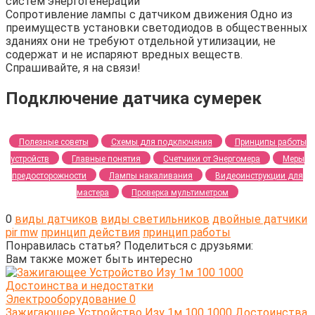
систем энергогенерации"
Сопротивление лампы с датчиком движения Одно из
преимуществ установки светодиодов в общественных
зданиях они не требуют отдельной утилизации, не
содержат и не испаряют вредных веществ.
Спрашивайте, я на связи!
Подключение датчика сумерек
Полезные советы
Схемы для подключения
Принципы работы
устройств
Главные понятия
Счетчики от Энергомера
Меры
предосторожности
Лампы накаливания
Видеоинструкции для
мастера
Проверка мультиметром
0
виды датчиков
виды светильников
двойные датчики
pir mw
принцип действия
принцип работы
Понравилась статья? Поделиться с друзьями:
Вам также может быть интересно
Электрооборудование
0
Зажигающее Устройство Изу 1м 100 1000 Достоинства