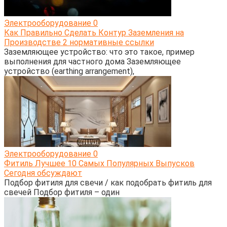
Электрооборудование
0
Как Правильно Сделать Контур Заземления на
Производстве 2 нормативные ссылки
Заземляющее устройство: что это такое, пример
выполнения для частного дома Заземляющее
устройство (earthing arrangement),
Электрооборудование
0
Фитиль Лучшее 10 Самых Популярных Выпусков
Сегодня обсуждают
Подбор фитиля для свечи / как подобрать фитиль для
свечей Подбор фитиля – один