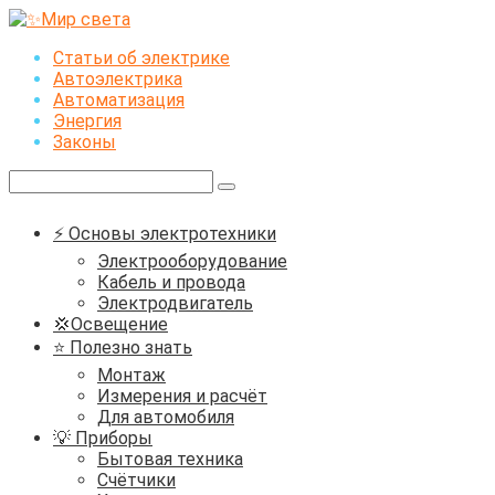
Перейти
к
Статьи об электрике
контенту
Автоэлектрика
Автоматизация
Энергия
Законы
Поиск:
⚡ Основы электротехники
Электрооборудование
Кабель и провода
Электродвигатель
💢Освещение
⭐ Полезно знать
Монтаж
Измерения и расчёт
Для автомобиля
💡 Приборы
Бытовая техника
Счётчики