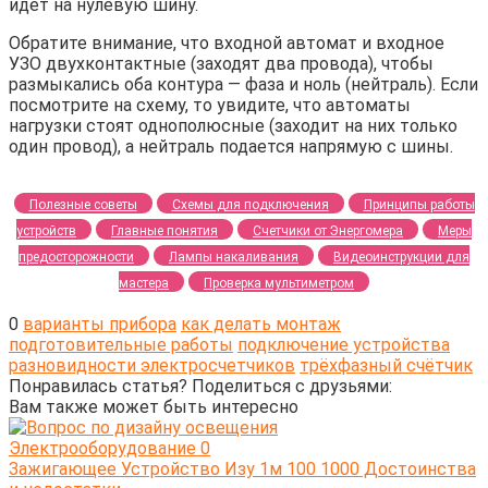
идет на нулевую шину.
Обратите внимание, что входной автомат и входное
УЗО двухконтактные (заходят два провода), чтобы
размыкались оба контура — фаза и ноль (нейтраль). Если
посмотрите на схему, то увидите, что автоматы
нагрузки стоят однополюсные (заходит на них только
один провод), а нейтраль подается напрямую с шины.
Полезные советы
Схемы для подключения
Принципы работы
устройств
Главные понятия
Счетчики от Энергомера
Меры
предосторожности
Лампы накаливания
Видеоинструкции для
мастера
Проверка мультиметром
0
варианты прибора
как делать монтаж
подготовительные работы
подключение устройства
разновидности электросчетчиков
трёхфазный счётчик
Понравилась статья? Поделиться с друзьями:
Вам также может быть интересно
Электрооборудование
0
Зажигающее Устройство Изу 1м 100 1000 Достоинства