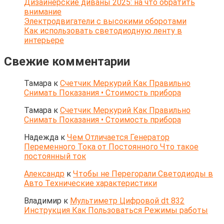
Дизайнерские диваны 2025: на что обратить
внимание
Электродвигатели с высокими оборотами
Как использовать светодиодную ленту в
интерьере
Свежие комментарии
Тамара
к
Счетчик Меркурий Как Правильно
Снимать Показания • Стоимость прибора
Тамара
к
Счетчик Меркурий Как Правильно
Снимать Показания • Стоимость прибора
Надежда
к
Чем Отличается Генератор
Переменного Тока от Постоянного Что такое
постоянный ток
Александр
к
Чтобы не Перегорали Светодиоды в
Авто Технические характеристики
Владимир
к
Мультиметр Цифровой dt 832
Инструкция Как Пользоваться Режимы работы