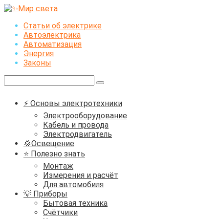
Перейти
к
Статьи об электрике
контенту
Автоэлектрика
Автоматизация
Энергия
Законы
Поиск:
⚡ Основы электротехники
Электрооборудование
Кабель и провода
Электродвигатель
💢Освещение
⭐ Полезно знать
Монтаж
Измерения и расчёт
Для автомобиля
💡 Приборы
Бытовая техника
Счётчики