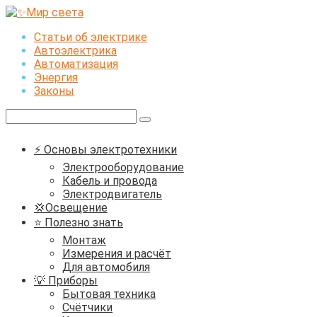
Перейти
к
Статьи об электрике
контенту
Автоэлектрика
Автоматизация
Энергия
Законы
Поиск:
⚡ Основы электротехники
Электрооборудование
Кабель и провода
Электродвигатель
💢Освещение
⭐ Полезно знать
Монтаж
Измерения и расчёт
Для автомобиля
💡 Приборы
Бытовая техника
Счётчики