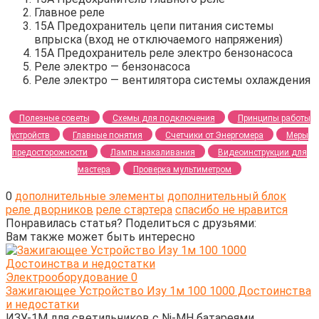
Главное реле
15А Предохранитель цепи питания системы
впрыска (вход не отключаемого напряжения)
15А Предохранитель реле электро бензонасоса
Реле электро — бензонасоса
Реле электро — вентилятора системы охлаждения
Полезные советы
Схемы для подключения
Принципы работы
устройств
Главные понятия
Счетчики от Энергомера
Меры
предосторожности
Лампы накаливания
Видеоинструкции для
мастера
Проверка мультиметром
0
дополнительные элементы
дополнительный блок
реле дворников
реле стартера
спасибо не нравится
Понравилась статья? Поделиться с друзьями:
Вам также может быть интересно
Электрооборудование
0
Зажигающее Устройство Изу 1м 100 1000 Достоинства
и недостатки
ИЗУ-1М для светильников с Ni-MH батареями