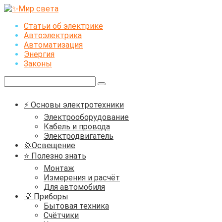
Перейти
к
Статьи об электрике
контенту
Автоэлектрика
Автоматизация
Энергия
Законы
Поиск:
⚡ Основы электротехники
Электрооборудование
Кабель и провода
Электродвигатель
💢Освещение
⭐ Полезно знать
Монтаж
Измерения и расчёт
Для автомобиля
💡 Приборы
Бытовая техника
Счётчики