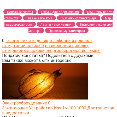
Полезные советы
Схемы для подключения
Принципы работы
устройств
Главные понятия
Счетчики от Энергомера
Меры
предосторожности
Лампы накаливания
Видеоинструкции для
мастера
Проверка мультиметром
0
галогеновые изделия
телефонный цоколь т
штифтовой цоколь b
штырьковой цоколь g
штырьковые цоколи
энергосберегающие лампы
Понравилась статья? Поделиться с друзьями:
Вам также может быть интересно
Электрооборудование
0
Зажигающее Устройство Изу 1м 100 1000 Достоинства
и недостатки