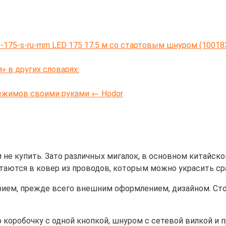
w-175-s-ru-mm LED 175 17.5 м со стартовым шнуром (1001
 в других словарях:
режимов своими руками ← Hodor
 не купить. Зато различных мигалок, в основном китайск
етаются в ковер из проводов, которым можно украсить сра
ием, прежде всего внешним оформлением, дизайном. Стои
оробочку с одной кнопкой, шнуром с сетевой вилкой и п