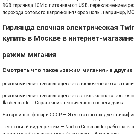
RGB гирлянда 10М с питанием от USB, переключением р
перехода сетевого напряжения через ноль , например, M
Гирлянда елочная электрическая Twi
купить в Москве в интернет-магазин
режим мигания
Смотреть что такое «режим мигания» в других
режим мигания, начинающегося с включенного состояния
режим мигания, начинающегося с отключенного состояни
flasher mode … Справочник технического переводчика
Батарейные фонари СССР — Эту статью следует викифиц
Текстовый видеорежим — Norton Commander работал в 
в виде решётки знакомест (а не пикс … Википедия