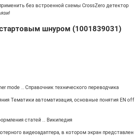
применить без встроенной схемы CrossZero детектор
вязи!
о стартовым шнуром (1001839031)
her mode … Справочник технического переводчика
ния Тематики автоматизация, основные понятия EN off
формления статей … Википедия
терного видеоадаптера, в котором экран представлен