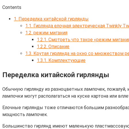
Contents
1.
Переделка китайской гирлянды
1.1.
Гирлянда елочная электрическая Twinkly T
1.2.
режим мигания
1.2.1.
Смотреть что такое «режим мигания»
1.2.2.
Описание
1.3.
Крутая гирлянда на окно со множеством 
1.3.1.
Комплектующие
Переделка китайской гирлянды
Обычную гирлянду из разноцветных лампочек, пожалуй, и
лампочки могут располагаться на куске картона или впл
Елочные гирлянды тоже отличаются большим разнообраз
мощность лампочек.
Большинство гирлянд имеют маленькую пластмассовую к