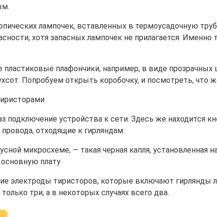
ым.
пических лампочек, вставленных в термоусадочную трубк
асности, хотя запасных лампочек не прилагается. Именно 
 пластиковые плафончики, например, в виде прозрачных ц
ухсот. Попробуем открыть коробочку, и посмотреть, что ж
тиристорами
 раз подключение устройства к сети. Здесь же находится
 провода, отходящие к гирляндам.
сной микросхеме, — такая черная капля, установленная н
 основную плату.
е электроды тиристоров, которые включают гирлянды ла
только три, а в некоторых случаях всего два.