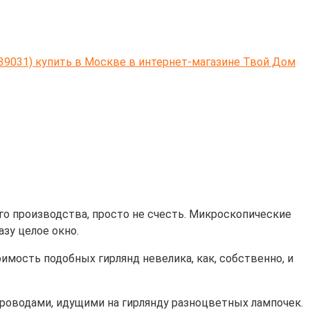
839031) купить в Москве в интернет-магазине Твой Дом
ого производства, просто не счесть. Микроскопические
зу целое окно.
мость подобных гирлянд невелика, как, собственно, и
роводами, идущими на гирлянду разноцветных лампочек.