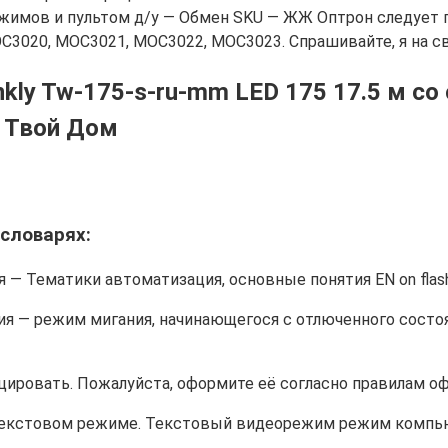
ежимов и пультом д/у — Обмен SKU — ЖЖ Оптрон следует 
OC3020, MOC3021, MOC3022, MOC3023. Спрашивайте, я на с
nkly Tw-175-s-ru-mm LED 175 17.5 м с
е Твой Дом
 словарях:
 — Тематики автоматизация, основные понятия EN on flas
я — режим мигания, начинающегося с отлюченного состоя
ировать. Пожалуйста, оформите её согласно правилам о
текстовом режиме. Текстовый видеорежим режим компью