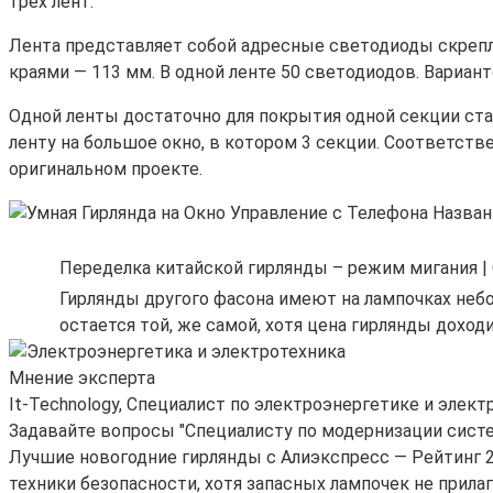
трёх лент.
Лента представляет собой адресные светодиоды скреп
краями — 113 мм. В одной ленте 50 светодиодов. Вариан
Одной ленты достаточно для покрытия одной секции стан
ленту на большое окно, в котором 3 секции. Соответствен
оригинальном проекте.
Переделка китайской гирлянды – режим мигания |
Гирлянды другого фасона имеют на лампочках небо
остается той, же самой, хотя цена гирлянды доход
Мнение эксперта
It-Technology, Cпециалист по электроэнергетике и элект
Задавайте вопросы "Специалисту по модернизации сист
Лучшие новогодние гирлянды с Алиэкспресс — Рейтинг 20
техники безопасности, хотя запасных лампочек не прилаг