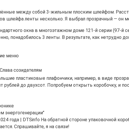
лённые между собой 3-жильным плоским шлейфом. Расст
тов шлейфа ленты несколько. Я выбрал прозрачный — он м
дартного окна в многоэтажном доме 121-й серии (97-й сер
но, понадобилось 3 ленты. В результате, как нетрудно дог
 Слава созидателям
льшие пластиковые плафончики, например, в виде прозра
ит рублей до двухсот. Попробуем открыть коробочку, и по
ронике
ем энергогенерации"
24 года | DTSinfo На обратной стороне упаковочной коро
ается. Спрашивайте, я на связи!