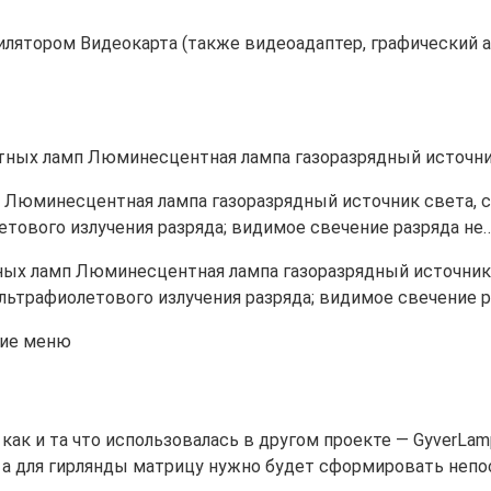
илятором Видеокарта (также видеоадаптер, графический ад
ных ламп Люминесцентная лампа газоразрядный источни
Люминесцентная лампа газоразрядный источник света, с
ового излучения разряда; видимое свечение разряда не
х ламп Люминесцентная лампа газоразрядный источник с
трафиолетового излучения разряда; видимое свечение р
как и та что использовалась в другом проекте — GyverLam
, а для гирлянды матрицу нужно будет сформировать непо