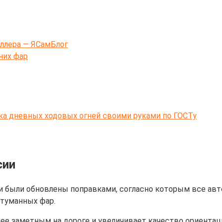
ллера — ЯСамБлог
них фар
ка дневных ходовых огней своими руками по ГОСТу
сии
 были обновлены поправками, согласно которым все авт
туманных фар.
е заметным на дороге и увеличивает качество ориентаци