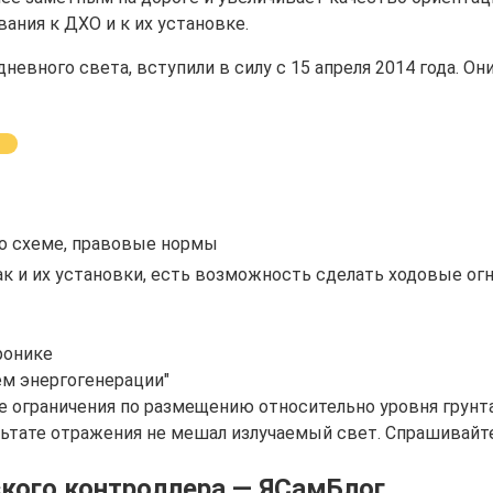
ния к ДХО и к их установке.
евного света, вступили в силу с 15 апреля 2014 года. 
по схеме, правовые нормы
к и их установки, есть возможность сделать ходовые огн
ронике
ем энергогенерации"
ограничения по размещению относительно уровня грунта
ьтате отражения не мешал излучаемый свет. Спрашивайте,
кого контроллера — ЯСамБлог