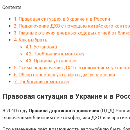
Contents
1.
Правовая ситуация в Украине и в России
2.
Подключение ДХО с помощью китайского контро
3.
Главные отличия дневных ходовых огней от ближ
4.
Как выбрать
4.1.
Установка
4.2.
Требования к монтажу
4.3.
Правила установки
5.
Схема подключения ДХО с отключением: установ
6.
Обзор основных устройств для управления
7.
Требования к монтажу
Правовая ситуация в Украине и в Рос
В 2010 году
Правила дорожного движения
(ПДД) России
включённым ближним светом фар, или ДХО, или противо
Это изменение даёт возможность автомобилю быть боле