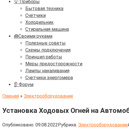
💡 Приборы
Бытовая техника
Счётчики
Холодильник
Стиральная машина
🧰Своими руками
Полезные советы
Схемы подключения
Принцип работы
Меры предосторожности
Лампы накаливания
Счетчики энергомера
👂 Форум
Главная
»
Электрооборудование
Установка Ходовых Огней на Автомо
Опубликовано:
09.08.2022
Рубрика:
Электрооборудование