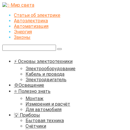
Перейти
к
Статьи об электрике
контенту
Автоэлектрика
Автоматизация
Энергия
Законы
Поиск:
⚡ Основы электротехники
Электрооборудование
Кабель и провода
Электродвигатель
💢Освещение
⭐ Полезно знать
Монтаж
Измерения и расчёт
Для автомобиля
💡 Приборы
Бытовая техника
Счётчики