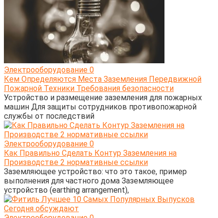
Электрооборудование
0
Кем Определяются Места Заземления Передвижной
Пожарной Техники Требования безопасности
Устройство и размещение заземления для пожарных
машин Для защиты сотрудников противопожарной
службы от последствий
Электрооборудование
0
Как Правильно Сделать Контур Заземления на
Производстве 2 нормативные ссылки
Заземляющее устройство: что это такое, пример
выполнения для частного дома Заземляющее
устройство (earthing arrangement),
Электрооборудование
0