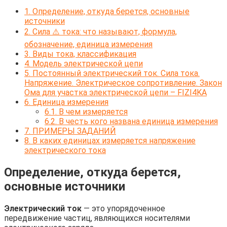
1.
Определение, откуда берется, основные
источники
2.
Сила ⚠️ тока: что называют, формула,
обозначение, единица измерения
3.
Виды тока, классификация
4.
Модель электрической цепи
5.
Постоянный электрический ток. Сила тока.
Напряжение. Электрическое сопротивление. Закон
Ома для участка электрической цепи – FIZI4KA
6.
Единица измерения
6.1.
В чем измеряется
6.2.
В честь кого названа единица измерения
7.
ПРИМЕРЫ ЗАДАНИЙ
8.
В каких единицах измеряется напряжение
электрического тока
Определение, откуда берется,
основные источники
Электрический ток
— это упорядоченное
передвижение частиц, являющихся носителями