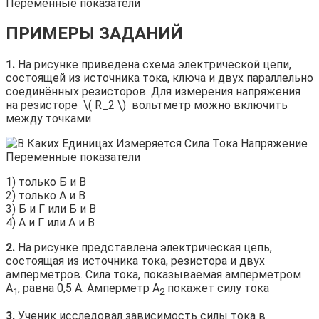
ПРИМЕРЫ ЗАДАНИЙ
1.
На рисунке приведена схема электрической цепи,
состоящей из источника тока, ключа и двух параллельно
соединённых резисторов. Для измерения напряжения
на резисторе ​ \( R_2 \) ​ вольтметр можно включить
между точками
1) только Б и В
2) только А и В
3) Б и Г или Б и В
4) А и Г или А и В
2.
На рисунке представлена электрическая цепь,
состоящая из источника тока, резистора и двух
амперметров. Сила тока, показываемая амперметром
А
, равна 0,5 А. Амперметр А
покажет силу тока
1
2
3.
Ученик исследовал зависимость силы тока в