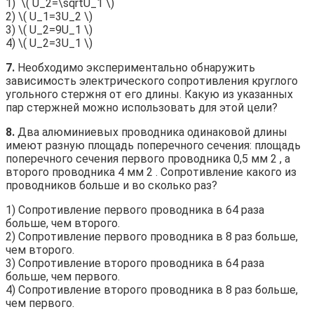
1) ​ \( U_2=\sqrtU_1 \) ​
2) \( U_1=3U_2 \)
3) \( U_2=9U_1 \)
4) \( U_2=3U_1 \)
7.
Необходимо экспериментально обнаружить
зависимость электрического сопротивления круглого
угольного стержня от его длины. Какую из указанных
пар стержней можно использовать для этой цели?
8.
Два алюминиевых проводника одинаковой длины
имеют разную площадь поперечного сечения: площадь
поперечного сечения первого проводника 0,5 мм 2 , а
второго проводника 4 мм 2 . Сопротивление какого из
проводников больше и во сколько раз?
1) Сопротивление первого проводника в 64 раза
больше, чем второго.
2) Сопротивление первого проводника в 8 раз больше,
чем второго.
3) Сопротивление второго проводника в 64 раза
больше, чем первого.
4) Сопротивление второго проводника в 8 раз больше,
чем первого.