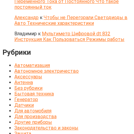
Переменного Тока от Постоянного Что такое
постоянный ток
Александр
к
Чтобы не Перегорали Светодиоды в
Авто Технические характеристики
Владимир
к
Мультиметр Цифровой dt 832
Инструкция Как Пользоваться Режимы работы
Рубрики
Автоматизация
Автономное электричество
Аксессуары
Антенна
Без рубрики
Бытовая техника
Генератор
Датчики
Для автомобиля
Для производства
Другие приборы
Законодательство и законы
Защита