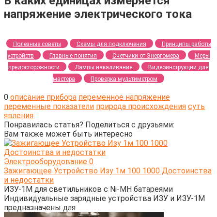
В каких единицах измеряется
напряжение электрического тока
Полезные советы
Схемы для подключения
Принципы работы
устройств
Главные понятия
Счетчики от Энергомера
Меры
предосторожности
Лампы накаливания
Видеоинструкции для
мастера
Проверка мультиметром
0
описание прибора
переменное напряжение
переменные показатели
природа происхождения
суть
явления
Понравилась статья? Поделиться с друзьями:
Вам также может быть интересно
Электрооборудование
0
Зажигающее Устройство Изу 1м 100 1000 Достоинства
и недостатки
ИЗУ-1М для светильников с Ni-MH батареями
Индивидуальные зарядные устройства ИЗУ и ИЗУ-1М
предназначены для