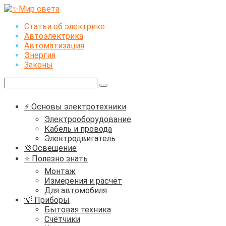
Перейти
к
Статьи об электрике
контенту
Автоэлектрика
Автоматизация
Энергия
Законы
Поиск:
⚡ Основы электротехники
Электрооборудование
Кабель и провода
Электродвигатель
💢Освещение
⭐ Полезно знать
Монтаж
Измерения и расчёт
Для автомобиля
💡 Приборы
Бытовая техника
Счётчики