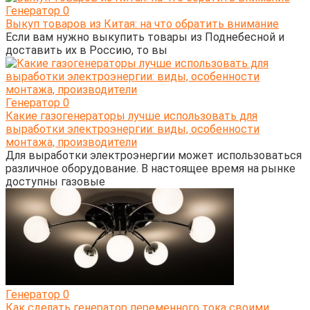
Генератор
0
Выкуп товаров из Китая: на что обратить внимание
Если вам нужно выкупить товары из Поднебесной и
доставить их в Россию, то вы
Генератор
0
Какие газогенераторы лучше использовать для
выработки электроэнергии: виды, особенности
монтажа, производители
Для выработки электроэнергии может использоваться
различное оборудование. В настоящее время на рынке
доступны газовые
Генератор
0
Как сделать генератор переменного тока своими