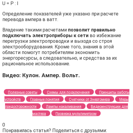
U = P : I
Определение показателей уже указано при расчете
перевода ампера в ватт.
Владение такими расчетами
позволит правильно
подключать электроприборы к сети
во избежание
перегрузки электропроводки и выхода со строя
электрооборудования. Кроме того, знания в этой
области помогут потребителям экономить
энергоресурсы, а следовательно, и средства за их
рациональное использование.
Видео: Кулон. Ампер. Вольт.
Полезные советы
Схемы для подключения
Принципы работы
устройств
Главные понятия
Счетчики от Энергомера
Меры
предосторожности
Лампы накаливания
Видеоинструкции для
мастера
Проверка мультиметром
0
Понравилась статья? Поделиться с друзьями: