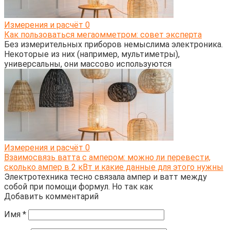
Измерения и расчёт
0
Как пользоваться мегаомметром: совет эксперта
Без измерительных приборов немыслима электроника.
Некоторые из них (например, мультиметры),
универсальны, они массово используются
Измерения и расчёт
0
Взаимосвязь ватта с ампером: можно ли перевести,
сколько ампер в 2 кВт и какие данные для этого нужны
Электротехника тесно связала ампер и ватт между
собой при помощи формул. Но так как
Добавить комментарий
Имя
*