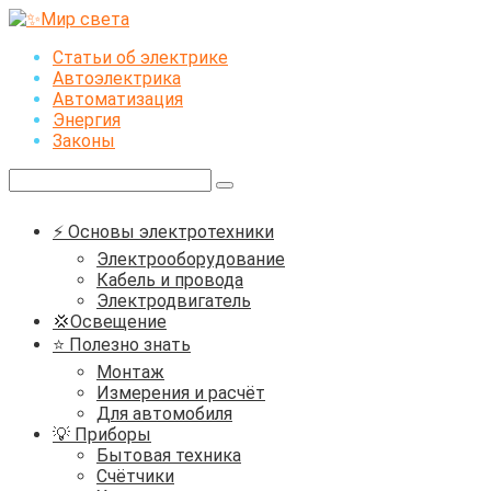
Перейти
к
Статьи об электрике
контенту
Автоэлектрика
Автоматизация
Энергия
Законы
Поиск:
⚡ Основы электротехники
Электрооборудование
Кабель и провода
Электродвигатель
💢Освещение
⭐ Полезно знать
Монтаж
Измерения и расчёт
Для автомобиля
💡 Приборы
Бытовая техника
Счётчики