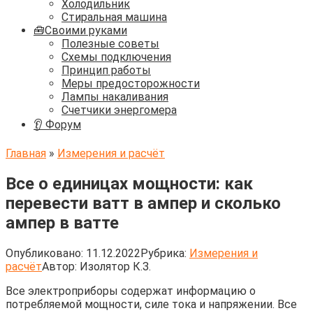
Холодильник
Стиральная машина
🧰Своими руками
Полезные советы
Схемы подключения
Принцип работы
Меры предосторожности
Лампы накаливания
Счетчики энергомера
👂 Форум
Главная
»
Измерения и расчёт
Все о единицах мощности: как
перевести ватт в ампер и сколько
ампер в ватте
Опубликовано:
11.12.2022
Рубрика:
Измерения и
расчёт
Автор:
Изолятор К.З.
Все электроприборы содержат информацию о
потребляемой мощности, силе тока и напряжении. Все