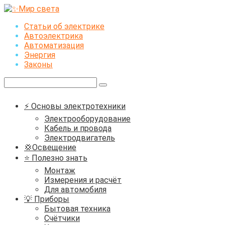
Перейти
к
Статьи об электрике
контенту
Автоэлектрика
Автоматизация
Энергия
Законы
Поиск:
⚡ Основы электротехники
Электрооборудование
Кабель и провода
Электродвигатель
💢Освещение
⭐ Полезно знать
Монтаж
Измерения и расчёт
Для автомобиля
💡 Приборы
Бытовая техника
Счётчики