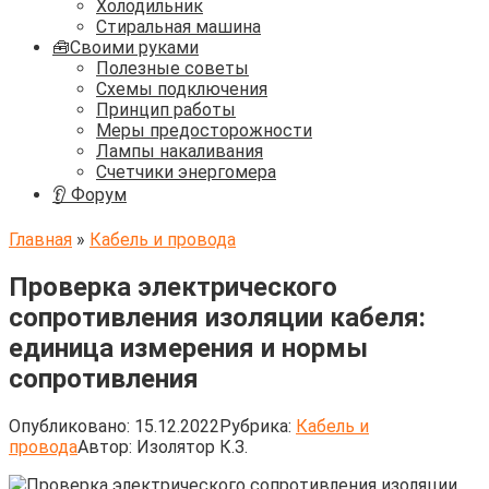
Холодильник
Стиральная машина
🧰Своими руками
Полезные советы
Схемы подключения
Принцип работы
Меры предосторожности
Лампы накаливания
Счетчики энергомера
👂 Форум
Главная
»
Кабель и провода
Проверка электрического
сопротивления изоляции кабеля:
единица измерения и нормы
сопротивления
Опубликовано:
15.12.2022
Рубрика:
Кабель и
провода
Автор:
Изолятор К.З.