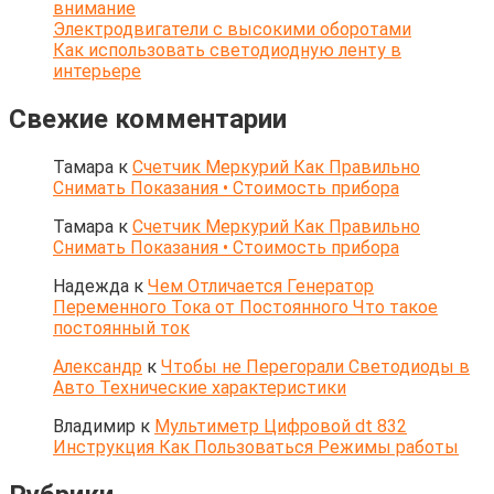
внимание
Электродвигатели с высокими оборотами
Как использовать светодиодную ленту в
интерьере
Свежие комментарии
Тамара
к
Счетчик Меркурий Как Правильно
Снимать Показания • Стоимость прибора
Тамара
к
Счетчик Меркурий Как Правильно
Снимать Показания • Стоимость прибора
Надежда
к
Чем Отличается Генератор
Переменного Тока от Постоянного Что такое
постоянный ток
Александр
к
Чтобы не Перегорали Светодиоды в
Авто Технические характеристики
Владимир
к
Мультиметр Цифровой dt 832
Инструкция Как Пользоваться Режимы работы