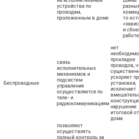
на исполнительные
шины
устройства по
разны
проводам,
коман
проложенным в доме
то ест
«завис
и сбое
работе
нет
необходимо
прокладке
связь
проводов, ч
исполнительных
существен
механизмов и
ускоряет п
подсистем
Беспроводные
установки,
управления
исключает
осуществляется по
вмешательс
теле- и
конструкци
радиокоммуникациям
нарушение
итоговой о
дома
позволяют
осуществлять
полный контроль за