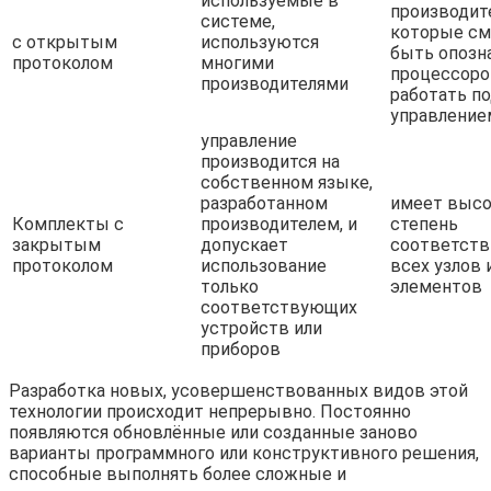
используемые в
производит
системе,
которые см
с открытым
используются
быть опозн
протоколом
многими
процессоро
производителями
работать по
управление
управление
производится на
собственном языке,
разработанном
имеет выс
Комплекты с
производителем, и
степень
закрытым
допускает
соответств
протоколом
использование
всех узлов 
только
элементов
соответствующих
устройств или
приборов
Разработка новых, усовершенствованных видов этой
технологии происходит непрерывно. Постоянно
появляются обновлённые или созданные заново
варианты программного или конструктивного решения,
способные выполнять более сложные и