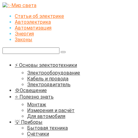
Перейти
к
Статьи об электрике
контенту
Автоэлектрика
Автоматизация
Энергия
Законы
Поиск:
⚡ Основы электротехники
Электрооборудование
Кабель и провода
Электродвигатель
💢Освещение
⭐ Полезно знать
Монтаж
Измерения и расчёт
Для автомобиля
💡 Приборы
Бытовая техника
Счётчики