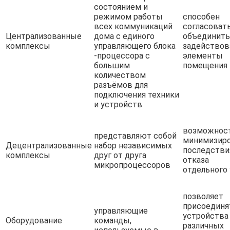
состоянием и
режимом работы
способен
всех коммуникаций
согласовать
Централизованные
дома с единого
объединить
комплексы
управляющего блока
задейство
-процессора с
элементы
большим
помещения
количеством
разъёмов для
подключения техники
и устройств
возможнос
представляют собой
минимизир
Децентрализованные
набор независимых
последстви
комплексы
друг от друга
отказа
микропроцессоров
отдельного 
позволяет
присоединя
управляющие
устройства
Оборудование
команды,
различных