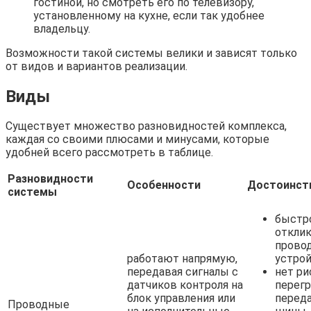
гостиной, но смотреть его по телевизору,
установленному на кухне, если так удобнее
владельцу.
Возможности такой системы велики и зависят только
от видов и вариантов реализации.
Виды
Существует множество разновидностей комплекса,
каждая со своими плюсами и минусами, которые
удобней всего рассмотреть в таблице.
Разновидности
Особенности
Достоинст
системы
быстр
откли
прово
работают напрямую,
устрой
передавая сигналы с
нет ри
датчиков контроля на
перегр
блок управления или
перед
Проводные