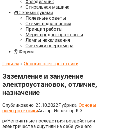
Холодильник
Стиральная машина
🧰Своими руками
Полезные советы
Схемы подключения
Принцип работы
Меры предосторожности
Лампы накаливания
Счетчики энергомера
👂 Форум
Главная
»
Основы электротехники
Заземление и зануление
электроустановок, отличие,
назначение
Опубликовано:
23.10.2022
Рубрика:
Основы
электротехники
Автор:
Изолятор К.З.
p>Неприятные последствия воздействия
электричества ощутили на себе уже его