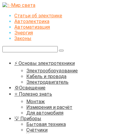
Перейти
к
Статьи об электрике
контенту
Автоэлектрика
Автоматизация
Энергия
Законы
Поиск:
⚡ Основы электротехники
Электрооборудование
Кабель и провода
Электродвигатель
💢Освещение
⭐ Полезно знать
Монтаж
Измерения и расчёт
Для автомобиля
💡 Приборы
Бытовая техника
Счётчики