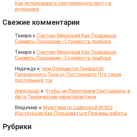
Как использовать светодиодную ленту в
интерьере
Свежие комментарии
Тамара
к
Счетчик Меркурий Как Правильно
Снимать Показания • Стоимость прибора
Тамара
к
Счетчик Меркурий Как Правильно
Снимать Показания • Стоимость прибора
Надежда
к
Чем Отличается Генератор
Переменного Тока от Постоянного Что такое
постоянный ток
Александр
к
Чтобы не Перегорали Светодиоды в
Авто Технические характеристики
Владимир
к
Мультиметр Цифровой dt 832
Инструкция Как Пользоваться Режимы работы
Рубрики