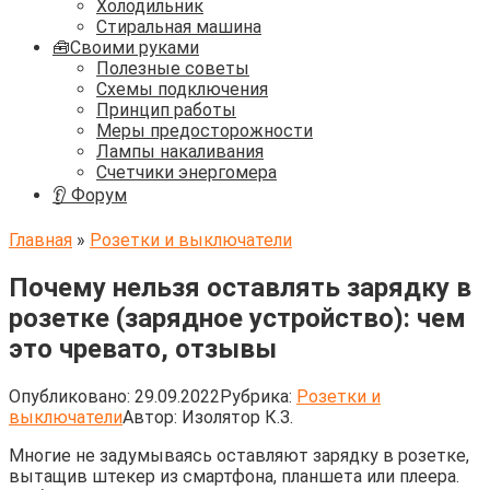
Холодильник
Стиральная машина
🧰Своими руками
Полезные советы
Схемы подключения
Принцип работы
Меры предосторожности
Лампы накаливания
Счетчики энергомера
👂 Форум
Главная
»
Розетки и выключатели
Почему нельзя оставлять зарядку в
розетке (зарядное устройство): чем
это чревато, отзывы
Опубликовано:
29.09.2022
Рубрика:
Розетки и
выключатели
Автор:
Изолятор К.З.
Многие не задумываясь оставляют зарядку в розетке,
вытащив штекер из смартфона, планшета или плеера.