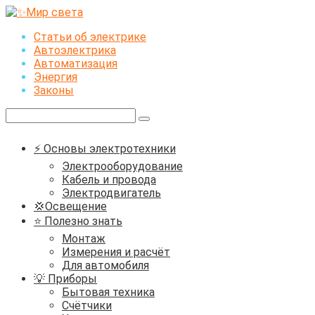
Перейти
к
Статьи об электрике
контенту
Автоэлектрика
Автоматизация
Энергия
Законы
Поиск:
⚡ Основы электротехники
Электрооборудование
Кабель и провода
Электродвигатель
💢Освещение
⭐ Полезно знать
Монтаж
Измерения и расчёт
Для автомобиля
💡 Приборы
Бытовая техника
Счётчики