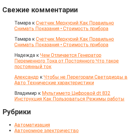
Свежие комментарии
Тамара
к
Счетчик Меркурий Как Правильно
Снимать Показания • Стоимость прибора
Тамара
к
Счетчик Меркурий Как Правильно
Снимать Показания • Стоимость прибора
Надежда
к
Чем Отличается Генератор
Переменного Тока от Постоянного Что такое
постоянный ток
Александр
к
Чтобы не Перегорали Светодиоды в
Авто Технические характеристики
Владимир
к
Мультиметр Цифровой dt 832
Инструкция Как Пользоваться Режимы работы
Рубрики
Автоматизация
Автономное электричество