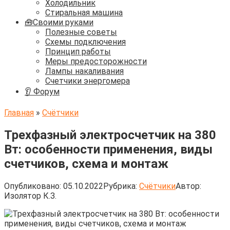
Холодильник
Стиральная машина
🧰Своими руками
Полезные советы
Схемы подключения
Принцип работы
Меры предосторожности
Лампы накаливания
Счетчики энергомера
👂 Форум
Главная
»
Счётчики
Трехфазный электросчетчик на 380
Вт: особенности применения, виды
счетчиков, схема и монтаж
Опубликовано:
05.10.2022
Рубрика:
Счётчики
Автор:
Изолятор К.З.