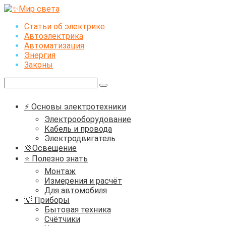
Перейти
к
Статьи об электрике
контенту
Автоэлектрика
Автоматизация
Энергия
Законы
Поиск:
⚡ Основы электротехники
Электрооборудование
Кабель и провода
Электродвигатель
💢Освещение
⭐ Полезно знать
Монтаж
Измерения и расчёт
Для автомобиля
💡 Приборы
Бытовая техника
Счётчики