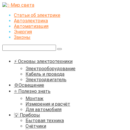
Перейти
к
Статьи об электрике
контенту
Автоэлектрика
Автоматизация
Энергия
Законы
Поиск:
⚡ Основы электротехники
Электрооборудование
Кабель и провода
Электродвигатель
💢Освещение
⭐ Полезно знать
Монтаж
Измерения и расчёт
Для автомобиля
💡 Приборы
Бытовая техника
Счётчики