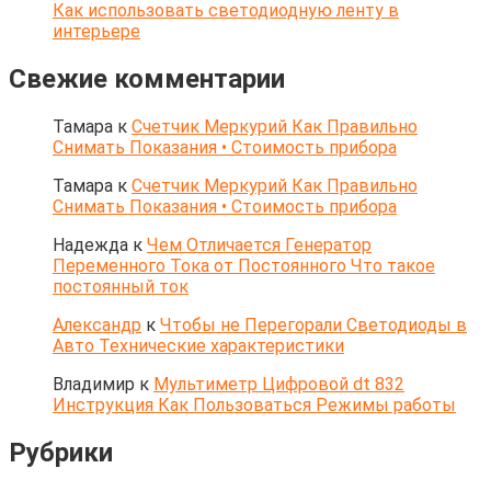
Как использовать светодиодную ленту в
интерьере
Свежие комментарии
Тамара
к
Счетчик Меркурий Как Правильно
Снимать Показания • Стоимость прибора
Тамара
к
Счетчик Меркурий Как Правильно
Снимать Показания • Стоимость прибора
Надежда
к
Чем Отличается Генератор
Переменного Тока от Постоянного Что такое
постоянный ток
Александр
к
Чтобы не Перегорали Светодиоды в
Авто Технические характеристики
Владимир
к
Мультиметр Цифровой dt 832
Инструкция Как Пользоваться Режимы работы
Рубрики