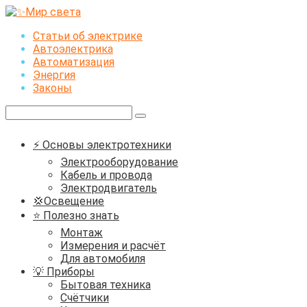
Перейти
к
Статьи об электрике
контенту
Автоэлектрика
Автоматизация
Энергия
Законы
Поиск:
⚡ Основы электротехники
Электрооборудование
Кабель и провода
Электродвигатель
💢Освещение
⭐ Полезно знать
Монтаж
Измерения и расчёт
Для автомобиля
💡 Приборы
Бытовая техника
Счётчики