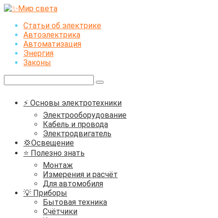
Перейти
к
Статьи об электрике
контенту
Автоэлектрика
Автоматизация
Энергия
Законы
Поиск:
⚡ Основы электротехники
Электрооборудование
Кабель и провода
Электродвигатель
💢Освещение
⭐ Полезно знать
Монтаж
Измерения и расчёт
Для автомобиля
💡 Приборы
Бытовая техника
Счётчики