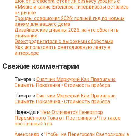
Шок от Broadcom: стоит ли бизнесу уходить с
VMware и какие Enterprise-гипервизоры остались
на рынке
Тренды освещения 2026: полный гид по новым
идеям для вашего дома
Дизайнерские диваны 2025: на что обратить
внимание
Электродвигатели с высокими оборотами
Как использовать светодиодную ленту в
интерьере
Свежие комментарии
Тамара
к
Счетчик Меркурий Как Правильно
Снимать Показания • Стоимость прибора
Тамара
к
Счетчик Меркурий Как Правильно
Снимать Показания • Стоимость прибора
Надежда
к
Чем Отличается Генератор
Переменного Тока от Постоянного Что такое
постоянный ток
Александр
к
Чтобы не Перегорали Светодиоды в