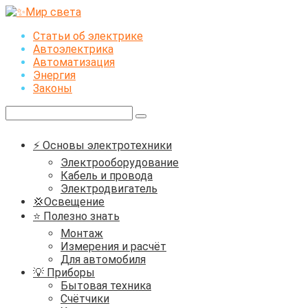
Перейти
к
Статьи об электрике
контенту
Автоэлектрика
Автоматизация
Энергия
Законы
Поиск:
⚡ Основы электротехники
Электрооборудование
Кабель и провода
Электродвигатель
💢Освещение
⭐ Полезно знать
Монтаж
Измерения и расчёт
Для автомобиля
💡 Приборы
Бытовая техника
Счётчики