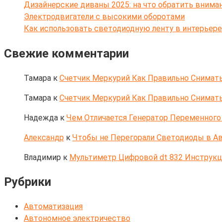
Дизайнерские диваны 2025: на что обратить внима
Электродвигатели с высокими оборотами
Как использовать светодиодную ленту в интерьере
Свежие комментарии
Тамара
к
Счетчик Меркурий Как Правильно Снимать
Тамара
к
Счетчик Меркурий Как Правильно Снимать
Надежда
к
Чем Отличается Генератор Переменного 
Александр
к
Чтобы не Перегорали Светодиоды в Ав
Владимир
к
Мультиметр Цифровой dt 832 Инструк
Рубрики
Автоматизация
Автономное электричество