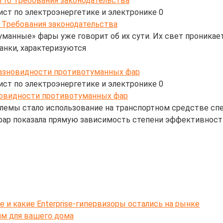
110 Требования законодательства
ист по электроэнергетике и электронике
0
анные» фары уже говорит об их сути. Их свет проникает 
нки, характеризуются
азновидности противотуманных фар
ист по электроэнергетике и электронике
0
лемы стало использование на транспортном средстве сп
фар показала прямую зависимость степени эффективност
e и какие Enterprise-гипервизоры остались на рынке
ям для вашего дома