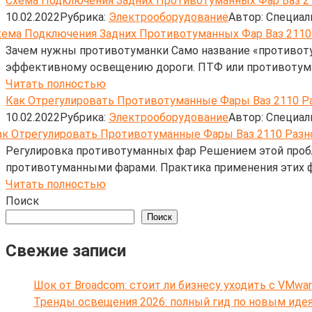
Схема Подключения Задних Противотуманных Фар Ваз 2
10.02.2022
Рубрика:
Электрооборудование
Автор:
Cпециал
Зачем нужны противотуманки Само название «противотум
эффективному освещению дороги. ПТФ или противотума
Читать полностью
Как Отрегулировать Противотуманные Фары Ваз 2110 Р
10.02.2022
Рубрика:
Электрооборудование
Автор:
Cпециал
Регулировка противотуманных фар Решением этой проб
противотуманными фарами. Практика применения этих 
Читать полностью
Поиск
Поиск
Свежие записи
Шок от Broadcom: стоит ли бизнесу уходить с VMwar
Тренды освещения 2026: полный гид по новым иде