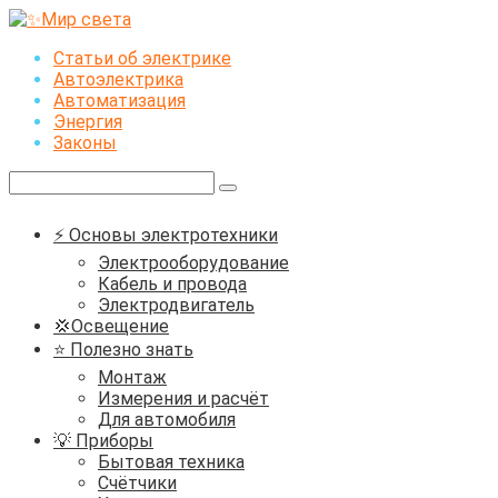
Перейти
к
Статьи об электрике
контенту
Автоэлектрика
Автоматизация
Энергия
Законы
Поиск:
⚡ Основы электротехники
Электрооборудование
Кабель и провода
Электродвигатель
💢Освещение
⭐ Полезно знать
Монтаж
Измерения и расчёт
Для автомобиля
💡 Приборы
Бытовая техника
Счётчики