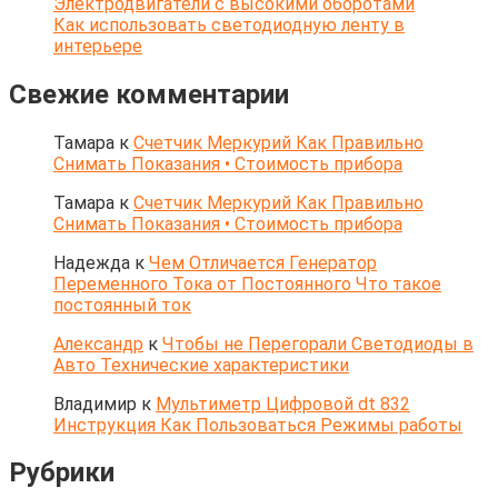
Электродвигатели с высокими оборотами
Как использовать светодиодную ленту в
интерьере
Свежие комментарии
Тамара
к
Счетчик Меркурий Как Правильно
Снимать Показания • Стоимость прибора
Тамара
к
Счетчик Меркурий Как Правильно
Снимать Показания • Стоимость прибора
Надежда
к
Чем Отличается Генератор
Переменного Тока от Постоянного Что такое
постоянный ток
Александр
к
Чтобы не Перегорали Светодиоды в
Авто Технические характеристики
Владимир
к
Мультиметр Цифровой dt 832
Инструкция Как Пользоваться Режимы работы
Рубрики