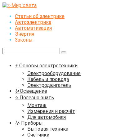
Перейти
к
Статьи об электрике
контенту
Автоэлектрика
Автоматизация
Энергия
Законы
Поиск:
⚡ Основы электротехники
Электрооборудование
Кабель и провода
Электродвигатель
💢Освещение
⭐ Полезно знать
Монтаж
Измерения и расчёт
Для автомобиля
💡 Приборы
Бытовая техника
Счётчики