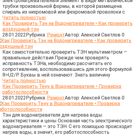
электронагревательный элемент в виде металлической
трубки произвольной формы, в которой размещена
спираль из нихромовой или фехромовой проволоки с
Читать полностью
Как Проверить Тэн на Водонагревателе • Как проверить
воздушный тэн
28.01.2022
Рубрика:
Ремонт
Автор:
Алексей Светлов
0
Как самостоятельно проверить ТЭН мультиметром —
правильные действия Прежде чем проверять
исправность ТЭНа, необходимо рассчитать его
сопротивление, воспользовавшись для этого формулой
R=U2/P. Буквы в ней означают: Знать величину
Читать полностью
Как Проверить Тену в Водонагревателе • Проверка
работоспособности
28.01.2022
Рубрика:
Ремонт
Автор:
Алексей Светлов
0
Тэн для водонагревателя для нагрева воды:
характеристики и цены Основная часть электрического
водонагревателя — это ТЭН. С его помощью происходит
нагрев воды, а значит, его работоспособность