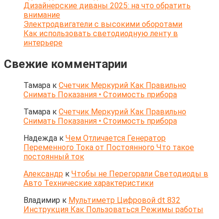
Дизайнерские диваны 2025: на что обратить
внимание
Электродвигатели с высокими оборотами
Как использовать светодиодную ленту в
интерьере
Свежие комментарии
Тамара
к
Счетчик Меркурий Как Правильно
Снимать Показания • Стоимость прибора
Тамара
к
Счетчик Меркурий Как Правильно
Снимать Показания • Стоимость прибора
Надежда
к
Чем Отличается Генератор
Переменного Тока от Постоянного Что такое
постоянный ток
Александр
к
Чтобы не Перегорали Светодиоды в
Авто Технические характеристики
Владимир
к
Мультиметр Цифровой dt 832
Инструкция Как Пользоваться Режимы работы