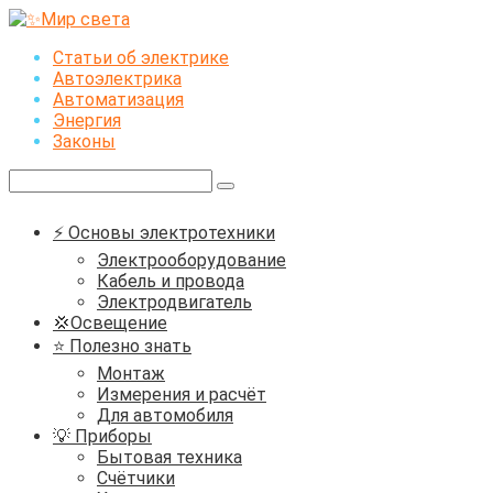
Перейти
к
Статьи об электрике
контенту
Автоэлектрика
Автоматизация
Энергия
Законы
Поиск:
⚡ Основы электротехники
Электрооборудование
Кабель и провода
Электродвигатель
💢Освещение
⭐ Полезно знать
Монтаж
Измерения и расчёт
Для автомобиля
💡 Приборы
Бытовая техника
Счётчики