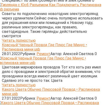
Cпециалист по электроэнергетике и электронике
0
Советы по подключению новогодних электрогирлянд
через удлинители Сейчас очень популярно использовать
для украшения елки или помещений к Новому году,
различные электрогирлянды, как правило,
светодиодные. Такие гирлянды действительно
смотрятся
Читать полностью
Красный Черный Провод Где Плюс Где Минус •
Распиновка мини usb
28.01.2022
Рубрика:
Ремонт
Автор:
Алексей Светлов
0
Цветовая маркировка проводов Тот кто хоть раз имел
дело с проводами и электрикой обратил внимание, что
проводники всегда имеют различный цвет изоляции.
Сделано это не просто так. Цвета
Читать полностью
Какого Цвета Обычно Плюсовой Провод • Распиновка
мини usb
27.01.2022
Рубрика:
Ремонт
Автор:
Алексей Светлов
0