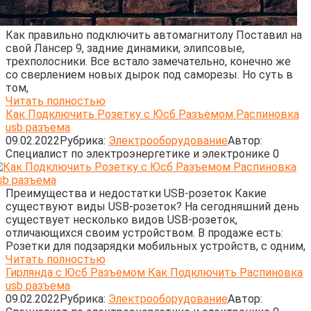
Как правильно подключить автомагнитолу Поставил на
свой Лансер 9, задние динамики, элипсовые,
трехполосники. Все встало замечательно, конечно же
со сверлением новых дырок под саморезы. Но суть в
том,
Читать полностью
Как Подключить Розетку с Юсб Разъемом Распиновка
usb разъема
09.02.2022
Рубрика:
Электрооборудование
Автор:
Cпециалист по электроэнергетике и электронике
0
Преимущества и недостатки USB-розеток Какие
существуют виды USB-розеток? На сегодняшний день
существует несколько видов USB-розеток,
отличающихся своим устройством. В продаже есть:
Розетки для подзарядки мобильных устройств, с одним,
Читать полностью
Гирлянда с Юсб Разъемом Как Подключить Распиновка
usb разъема
09.02.2022
Рубрика:
Электрооборудование
Автор: