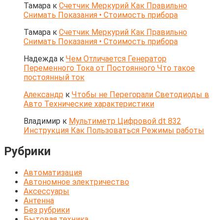
Тамара
к
Счетчик Меркурий Как Правильно
Снимать Показания • Стоимость прибора
Тамара
к
Счетчик Меркурий Как Правильно
Снимать Показания • Стоимость прибора
Надежда
к
Чем Отличается Генератор
Переменного Тока от Постоянного Что такое
постоянный ток
Александр
к
Чтобы не Перегорали Светодиоды в
Авто Технические характеристики
Владимир
к
Мультиметр Цифровой dt 832
Инструкция Как Пользоваться Режимы работы
Рубрики
Автоматизация
Автономное электричество
Аксессуары
Антенна
Без рубрики
Бытовая техника